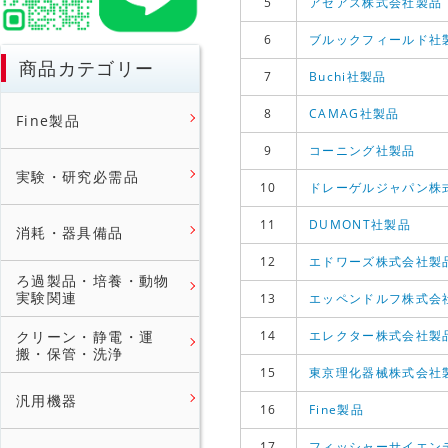
5
アゼアス株式会社製品
6
ブルックフィールド社
商品カテゴリー
7
Buchi社製品
8
CAMAG社製品
Fine製品
9
コーニング社製品
実験・研究必需品
10
ドレーゲルジャパン株
11
DUMONT社製品
消耗・器具備品
12
エドワーズ株式会社製
ろ過製品・培養・動物
実験関連
13
エッペンドルフ株式会
クリーン・静電・運
14
エレクター株式会社製
搬・保管・洗浄
15
東京理化器械株式会社
汎用機器
16
Fine製品
17
フィッシャーサイエン