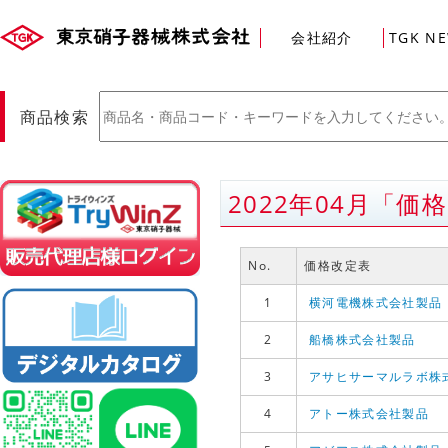
会社紹介
TGK N
商品検索
2022年04月「
販売店様ログイン
(Myページ)
No.
価格改定表
1
横河電機株式会社製品
2
船橋株式会社製品
3
アサヒサーマルラボ株
4
アトー株式会社製品