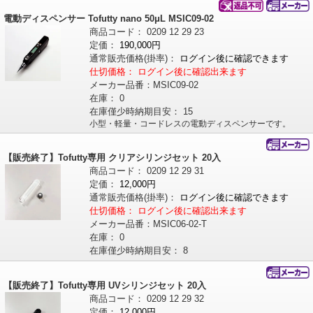
電動ディスペンサー Tofutty nano 50μL MSIC09-02
商品コード：
0209
12
29
23
定価：
190,000円
通常販売価格
(掛率)
：
ログイン後に確認できます
仕切価格：
ログイン後に確認出来ます
メーカー品番：
MSIC09-02
在庫：
0
在庫僅少時納期目安：
15
小型・軽量・コードレスの電動ディスペンサーです。
【販売終了】Tofutty専用 クリアシリンジセット 20入
商品コード：
0209
12
29
31
定価：
12,000円
通常販売価格
(掛率)
：
ログイン後に確認できます
仕切価格：
ログイン後に確認出来ます
メーカー品番：
MSIC06-02-T
在庫：
0
在庫僅少時納期目安：
8
【販売終了】Tofutty専用 UVシリンジセット 20入
商品コード：
0209
12
29
32
定価：
12,000円