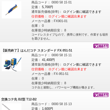
商品コード：
0000
58
15
01
定価：
5,700円
通常販売価格
(掛率)
：
ログイン後に確認できます
仕切価格：
ログイン後に確認出来ます
メーカー品番：
FX901-01
在庫：
0
在庫僅少時納期目安：
8
コードレスタイプなので、携帯に便利です。作業する場所
を選びません。
【販売終了】はんだコテ スタンダード FX-951-51
商品コード：
0000
58
15
11
定価：
41,400円
通常販売価格
(掛率)
：
ログイン後に確認できます
仕切価格：
ログイン後に確認出来ます
メーカー品番：
FX-951-51
在庫：
0
在庫僅少時納期目安：
8
コテ台と連動し、パワーセーブ機能が働きます。
交換コテ先 B2型 T12-B2
商品コード：
0000
58
15
13
定価：
1,600円