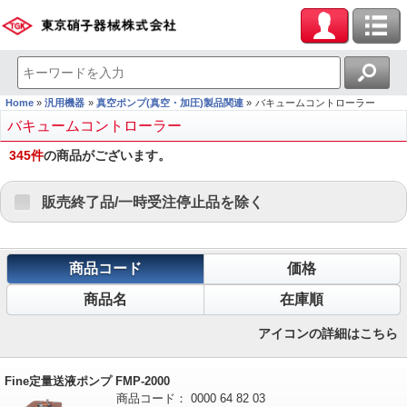
Home
汎用機器
真空ポンプ(真空・加圧)製品関連
バキュームコントローラー
バキュームコントローラー
345
件
の商品がございます。
販売終了品/一時受注停止品を除く
商品コード
価格
商品名
在庫順
アイコンの詳細はこちら
Fine定量送液ポンプ FMP-2000
商品コード：
0000
64
82
03