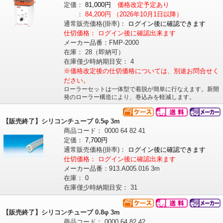
定価：
81,000円
価格改定予定あり
：
84,200円
（2026年10月1日以降）
通常販売価格
(掛率)
：
ログイン後に確認できます
仕切価格：
ログイン後に確認出来ます
メーカー品番：
FMP-2000
在庫：
28（即納可）
在庫僅少時納期目安：
4
※価格改定後の仕切価格については、別途お問合せく
ださい。
ローラーセットは一体型で着脱が簡単に行なえます。新開
発のローラー構造により、巻込みを軽減します。
【販売終了】シリコンチューブ 0.5φ 3m
商品コード：
0000
64
82
41
定価：
7,700円
通常販売価格
(掛率)
：
ログイン後に確認できます
仕切価格：
ログイン後に確認出来ます
メーカー品番：
913.A005.016 3m
在庫：
0
在庫僅少時納期目安：
31
【販売終了】シリコンチューブ 0.8φ 3m
商品コード：
0000
64
82
42