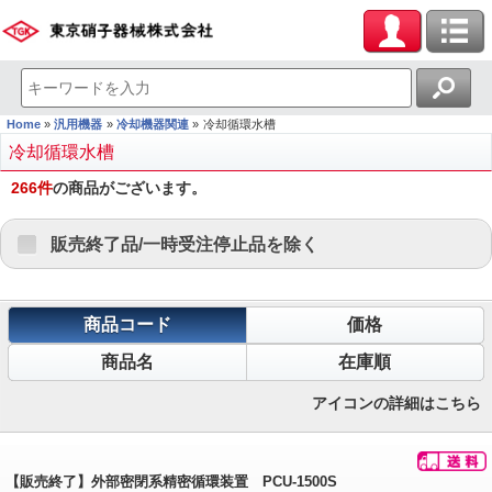
Home
汎用機器
冷却機器関連
冷却循環水槽
冷却循環水槽
266
件
の商品がございます。
販売終了品/一時受注停止品を除く
商品コード
価格
商品名
在庫順
アイコンの詳細はこちら
【販売終了】外部密閉系精密循環装置 PCU-1500S