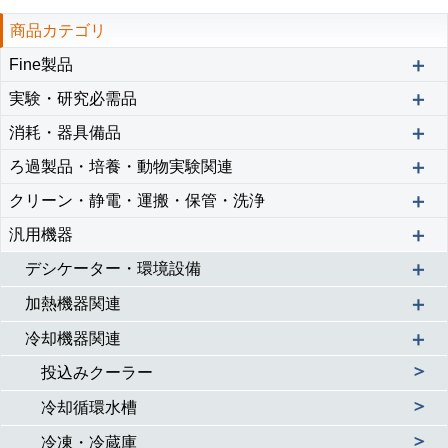
商品カテゴリ
＋
Fine製品
＋
実験・研究必需品
＋
消耗・器具備品
＋
ろ過製品・培養・動物実験関連
＋
クリーン・静電・運搬・保管・洗浄
＋
汎用機器
＋
デシケーター・環境設備
＋
加熱機器関連
＋
冷却機器関連
＞
投込みクーラー
＞
冷却循環水槽
＞
冷凍・冷蔵庫