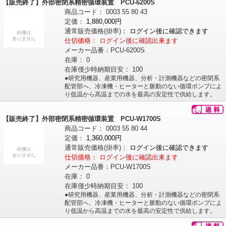
【販売終了】外部密閉系精密循環装置 PCU-6200S
商品コード：
0003
55
80
43
定価：
1,880,000円
通常販売価格
(掛率)
：
ログイン後に確認できます
仕切価格：
ログイン後に確認出来ます
メーカー品番：
PCU-6200S
在庫：
0
在庫僅少時納期目安：
100
●研究用機器、産業用機器、分析・計測機器などの密閉系
配管部へ、冷凍機・ヒーターと脈動のない循環ポンプによ
り低温から高温までの水を最高の安定性で供給します。
【販売終了】外部密閉系精密循環装置 PCU-W1700S
商品コード：
0003
55
80
44
定価：
1,360,000円
通常販売価格
(掛率)
：
ログイン後に確認できます
仕切価格：
ログイン後に確認出来ます
メーカー品番：
PCU-W1700S
在庫：
0
在庫僅少時納期目安：
100
●研究用機器、産業用機器、分析・計測機器などの密閉系
配管部へ、冷凍機・ヒーターと脈動のない循環ポンプによ
り低温から高温までの水を最高の安定性で供給します。