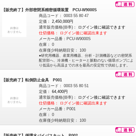
【販売終了】外部密閉系精密循環装置 PCU-W9000S
商品コード：
0003
55
80
47
定価：
2,450,000円
通常販売価格
(掛率)
：
ログイン後に確認できます
仕切価格：
ログイン後に確認出来ます
メーカー品番：
PCU-W9000S
在庫：
0
在庫僅少時納期目安：
100
●研究用機器、産業用機器、分析・計測機器などの密閉系
配管部へ、冷凍機・ヒーターと脈動のない循環ポンプによ
り低温から高温までの水を最高の安定性で供給します。
【販売終了】転倒防止金具 P001
商品コード：
0003
55
80
51
定価：
64,400円
通常販売価格
(掛率)
：
ログイン後に確認できます
仕切価格：
ログイン後に確認出来ます
メーカー品番：
P001
在庫：
0
在庫僅少時納期目安：
100
【販売終了】循環水バイパスキット P002