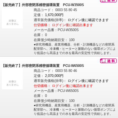
【販売終了】外部密閉系精密循環装置 PCU-W3500S
商品コード：
0003
55
80
45
定価：
1,670,000円
通常販売価格
(掛率)
：
ログイン後に確認できます
仕切価格：
ログイン後に確認出来ます
メーカー品番：
PCU-W3500S
在庫：
0
在庫僅少時納期目安：
100
●研究用機器、産業用機器、分析・計測機器などの密閉系
配管部へ、冷凍機・ヒーターと脈動のない循環ポンプによ
り低温から高温までの水を最高の安定性で供給します。
【販売終了】外部密閉系精密循環装置 PCU-W6500S
商品コード：
0003
55
80
46
定価：
2,070,000円
通常販売価格
(掛率)
：
ログイン後に確認できます
仕切価格：
ログイン後に確認出来ます
メーカー品番：
PCU-W6500S
在庫：
0
在庫僅少時納期目安：
100
●研究用機器、産業用機器、分析・計測機器などの密閉系
配管部へ、冷凍機・ヒーターと脈動のない循環ポンプによ
り低温から高温までの水を最高の安定性で供給します。