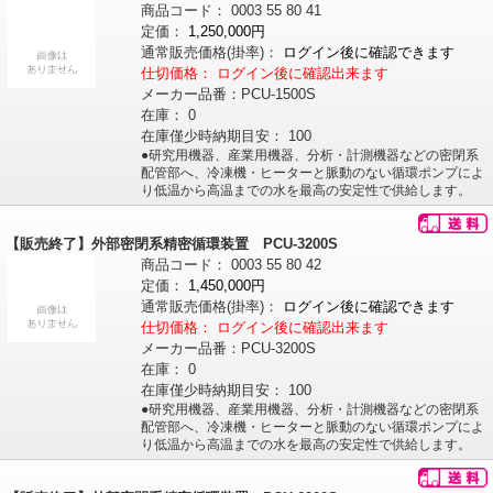
商品コード：
0003
55
80
41
定価：
1,250,000円
通常販売価格
(掛率)
：
ログイン後に確認できます
仕切価格：
ログイン後に確認出来ます
メーカー品番：
PCU-1500S
在庫：
0
在庫僅少時納期目安：
100
●研究用機器、産業用機器、分析・計測機器などの密閉系
配管部へ、冷凍機・ヒーターと脈動のない循環ポンプによ
り低温から高温までの水を最高の安定性で供給します。
【販売終了】外部密閉系精密循環装置 PCU-3200S
商品コード：
0003
55
80
42
定価：
1,450,000円
通常販売価格
(掛率)
：
ログイン後に確認できます
仕切価格：
ログイン後に確認出来ます
メーカー品番：
PCU-3200S
在庫：
0
在庫僅少時納期目安：
100
●研究用機器、産業用機器、分析・計測機器などの密閉系
配管部へ、冷凍機・ヒーターと脈動のない循環ポンプによ
り低温から高温までの水を最高の安定性で供給します。