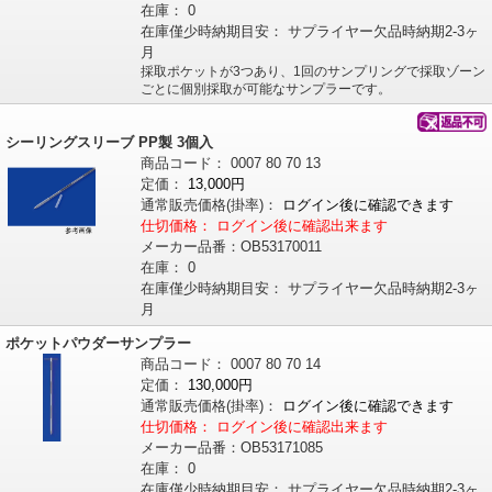
在庫：
0
在庫僅少時納期目安：
サプライヤー欠品時納期2-3ヶ
月
採取ポケットが3つあり、1回のサンプリングで採取ゾーン
ごとに個別採取が可能なサンプラーです。
シーリングスリーブ PP製 3個入
商品コード：
0007
80
70
13
定価：
13,000円
通常販売価格
(掛率)
：
ログイン後に確認できます
仕切価格：
ログイン後に確認出来ます
メーカー品番：
OB53170011
在庫：
0
在庫僅少時納期目安：
サプライヤー欠品時納期2-3ヶ
月
ポケットパウダーサンプラー
商品コード：
0007
80
70
14
定価：
130,000円
通常販売価格
(掛率)
：
ログイン後に確認できます
仕切価格：
ログイン後に確認出来ます
メーカー品番：
OB53171085
在庫：
0
在庫僅少時納期目安：
サプライヤー欠品時納期2-3ヶ