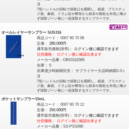
月
T型ハンドルの回転で採取口を開閉し、紙袋、プラスチッ
ク袋、麻袋、ドラム缶や樽等から粉末や顆粒を外気に曝さ
ず採取ゾーン毎に一括採取するサンプラーです。
オールレイヤーサンプラー SUS316
商品コード：
0007
80
70
08
定価：
280,000円
通常販売価格
(掛率)
：
ログイン後に確認できます
仕切価格：
ログイン後に確認出来ます
メーカー品番：
OB53162085
在庫：
0
在庫僅少時納期目安：
サプライヤー欠品時納期2-3ヶ
月
T型ハンドルの回転で採取口を開閉し、紙袋、プラスチッ
ク袋、麻袋、ドラム缶や樽等から粉末や顆粒を外気に曝さ
ず採取ゾーン毎に一括採取するサンプラーです。
ポケットサンプラー15mL
商品コード：
0007
80
70
12
定価：
250,000円
通常販売価格
(掛率)
：
ログイン後に確認できます
仕切価格：
ログイン後に確認出来ます
メーカー品番：
SS-PSS090