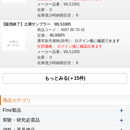
メーカー品番：
WLS1001
在庫：
0
在庫僅少時納期目安：
8
【販売終了】土壌サンプラー WLS1005
商品コード：
0007
80
70
42
定価：
90,000円
通常販売価格
(掛率)
：
ログイン後に確認できます
仕切価格：
ログイン後に確認出来ます
メーカー品番：
WLS1005
在庫：
0
在庫僅少時納期目安：
8
もっとみる(＋15件)
商品カテゴリ
＋
Fine製品
＋
実験・研究必需品
消耗・器具備品