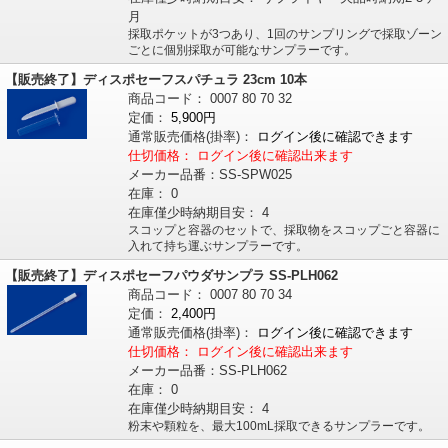
月
採取ポケットが3つあり、1回のサンプリングで採取ゾーン
ごとに個別採取が可能なサンプラーです。
【販売終了】ディスポセーフスパチュラ 23cm 10本
商品コード：
0007
80
70
32
定価：
5,900円
通常販売価格
(掛率)
：
ログイン後に確認できます
仕切価格：
ログイン後に確認出来ます
メーカー品番：
SS-SPW025
在庫：
0
在庫僅少時納期目安：
4
スコップと容器のセットで、採取物をスコップごと容器に
入れて持ち運ぶサンプラーです。
【販売終了】ディスポセーフパウダサンプラ SS-PLH062
商品コード：
0007
80
70
34
定価：
2,400円
通常販売価格
(掛率)
：
ログイン後に確認できます
仕切価格：
ログイン後に確認出来ます
メーカー品番：
SS-PLH062
在庫：
0
在庫僅少時納期目安：
4
粉末や顆粒を、最大100mL採取できるサンプラーです。