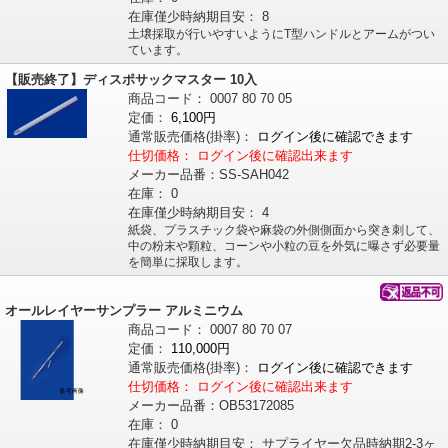
在庫僅少時納期目安：
8
土壌採取が行いやすいようにT型ハンドルとアームがつい
ています。
【販売終了】ディスポサックマスター 10入
商品コード：
0007
80
70
05
定価：
6,100円
通常販売価格
(掛率)
：
ログイン後に確認できます
仕切価格：
ログイン後に確認出来ます
メーカー品番：
SS-SAH042
在庫：
0
在庫僅少時納期目安：
4
紙袋、プラスチック袋や麻袋の外側側面から突き刺して、
中の粉末や顆粒、コーンや小粒の豆を外気に曝さず必要量
を簡単に採取します。
オールレイヤーサンプラー アルミニウム
商品コード：
0007
80
70
07
定価：
110,000円
通常販売価格
(掛率)
：
ログイン後に確認できます
仕切価格：
ログイン後に確認出来ます
メーカー品番：
OB53172085
在庫：
0
在庫僅少時納期目安：
サプライヤー欠品時納期2-3ヶ