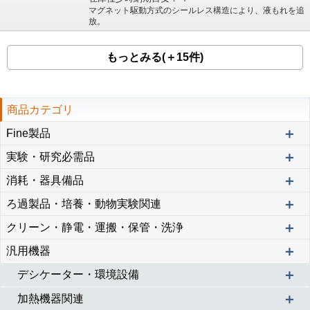
マグネット駆動方式のシールレス構造により、液もれを追
放。
もっとみる(＋15件)
商品カテゴリ
＋
Fine製品
＋
実験・研究必需品
＋
消耗・器具備品
＋
ろ過製品・培養・動物実験関連
＋
クリーン・静電・運搬・保管・洗浄
＋
汎用機器
＋
デシケーター・環境設備
＋
加熱機器関連