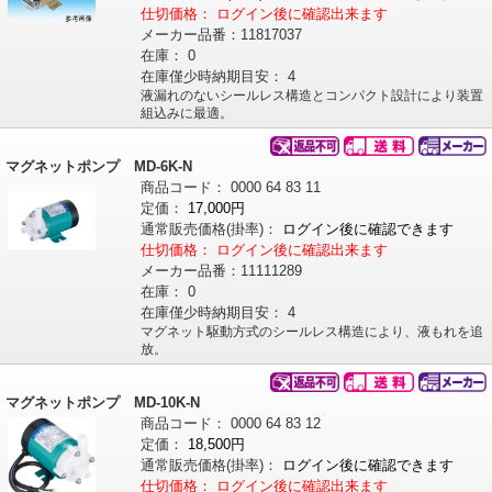
仕切価格：
ログイン後に確認出来ます
メーカー品番：
11817037
在庫：
0
在庫僅少時納期目安：
4
液漏れのないシールレス構造とコンパクト設計により装置
組込みに最適。
マグネットポンプ MD-6K-N
商品コード：
0000
64
83
11
定価：
17,000円
通常販売価格
(掛率)
：
ログイン後に確認できます
仕切価格：
ログイン後に確認出来ます
メーカー品番：
11111289
在庫：
0
在庫僅少時納期目安：
4
マグネット駆動方式のシールレス構造により、液もれを追
放。
マグネットポンプ MD-10K-N
商品コード：
0000
64
83
12
定価：
18,500円
通常販売価格
(掛率)
：
ログイン後に確認できます
仕切価格：
ログイン後に確認出来ます