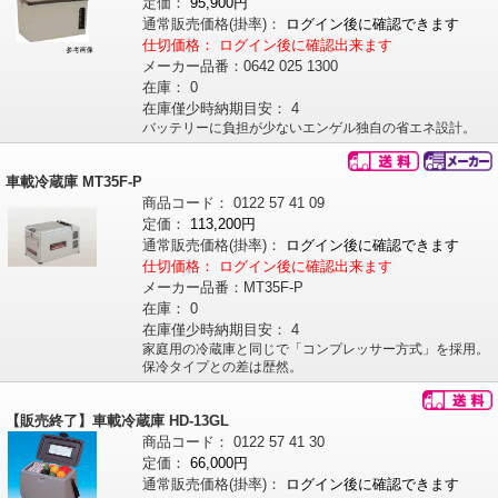
定価：
95,900円
通常販売価格
(掛率)
：
ログイン後に確認できます
仕切価格：
ログイン後に確認出来ます
メーカー品番：
0642 025 1300
在庫：
0
在庫僅少時納期目安：
4
バッテリーに負担が少ないエンゲル独自の省エネ設計。
車載冷蔵庫 MT35F-P
商品コード：
0122
57
41
09
定価：
113,200円
通常販売価格
(掛率)
：
ログイン後に確認できます
仕切価格：
ログイン後に確認出来ます
メーカー品番：
MT35F-P
在庫：
0
在庫僅少時納期目安：
4
家庭用の冷蔵庫と同じで「コンプレッサー方式」を採用。
保冷タイプとの差は歴然。
【販売終了】車載冷蔵庫 HD-13GL
商品コード：
0122
57
41
30
定価：
66,000円
通常販売価格
(掛率)
：
ログイン後に確認できます