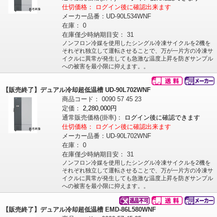
仕切価格：
ログイン後に確認出来ます
メーカー品番：
UD-90L534WNF
在庫：
0
在庫僅少時納期目安：
31
ノンフロン冷媒を使用したシングル冷凍サイクルを2機を
それぞれ独立して運転させることで、万が一片方の冷凍サ
イクルに異常が発生しても急激な温度上昇を防ぎサンプル
への被害を最小限に抑えます。。
【販売終了】デュアル冷却超低温槽 UD-90L702WNF
商品コード：
0090
57
45
23
定価：
2,280,000円
通常販売価格
(掛率)
：
ログイン後に確認できます
仕切価格：
ログイン後に確認出来ます
メーカー品番：
UD-90L702WNF
在庫：
0
在庫僅少時納期目安：
31
ノンフロン冷媒を使用したシングル冷凍サイクルを2機を
それぞれ独立して運転させることで、万が一片方の冷凍サ
イクルに異常が発生しても急激な温度上昇を防ぎサンプル
への被害を最小限に抑えます。。
【販売終了】デュアル冷却超低温槽 EMD-86L580WNF