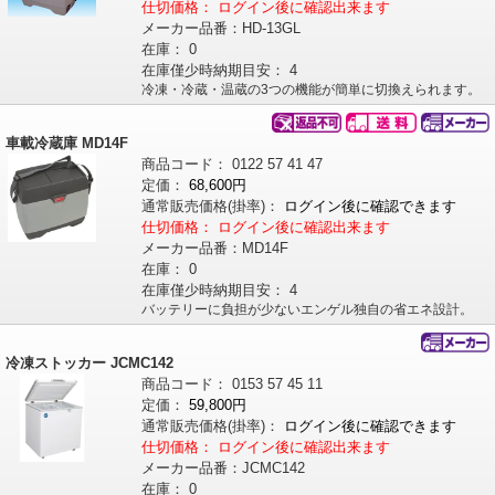
仕切価格：
ログイン後に確認出来ます
メーカー品番：
HD-13GL
在庫：
0
在庫僅少時納期目安：
4
冷凍・冷蔵・温蔵の3つの機能が簡単に切換えられます。
車載冷蔵庫 MD14F
商品コード：
0122
57
41
47
定価：
68,600円
通常販売価格
(掛率)
：
ログイン後に確認できます
仕切価格：
ログイン後に確認出来ます
メーカー品番：
MD14F
在庫：
0
在庫僅少時納期目安：
4
バッテリーに負担が少ないエンゲル独自の省エネ設計。
冷凍ストッカー JCMC142
商品コード：
0153
57
45
11
定価：
59,800円
通常販売価格
(掛率)
：
ログイン後に確認できます
仕切価格：
ログイン後に確認出来ます
メーカー品番：
JCMC142
在庫：
0