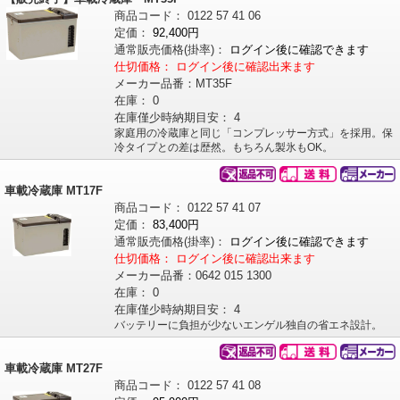
商品コード：
0122
57
41
06
定価：
92,400円
通常販売価格
(掛率)
：
ログイン後に確認できます
仕切価格：
ログイン後に確認出来ます
メーカー品番：
MT35F
在庫：
0
在庫僅少時納期目安：
4
家庭用の冷蔵庫と同じ「コンプレッサー方式」を採用。保
冷タイプとの差は歴然。もちろん製氷もOK。
車載冷蔵庫 MT17F
商品コード：
0122
57
41
07
定価：
83,400円
通常販売価格
(掛率)
：
ログイン後に確認できます
仕切価格：
ログイン後に確認出来ます
メーカー品番：
0642 015 1300
在庫：
0
在庫僅少時納期目安：
4
バッテリーに負担が少ないエンゲル独自の省エネ設計。
車載冷蔵庫 MT27F
商品コード：
0122
57
41
08