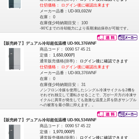
仕切価格：
ログイン後に確認出来ます
メーカー品番：
UD-90L692W
在庫：
0
在庫僅少時納期目安：
100
-90℃までの冷却能力により長期凍結保存が可能です。
【販売終了】デュアル冷却超低温槽 UD-90L376WNF
商品コード：
0090
57
45
21
定価：
1,650,000円
通常販売価格
(掛率)
：
ログイン後に確認できます
仕切価格：
ログイン後に確認出来ます
メーカー品番：
UD-90L376WNF
在庫：
0
在庫僅少時納期目安：
31
ノンフロン冷媒を使用したシングル冷凍サイクルを2機を
それぞれ独立して運転させることで、万が一片方の冷凍サ
イクルに異常が発生しても急激な温度上昇を防ぎサンプル
への被害を最小限に抑えます。。
【販売終了】デュアル冷却超低温槽 UD-90L534WNF
商品コード：
0090
57
45
22
定価：
1,970,000円
通常販売価格
(掛率)
：
ログイン後に確認できます