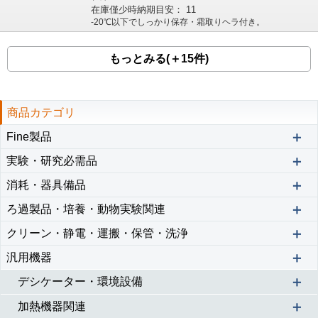
在庫僅少時納期目安：
11
-20℃以下でしっかり保存・霜取りヘラ付き。
もっとみる(＋15件)
商品カテゴリ
＋
Fine製品
＋
実験・研究必需品
＋
消耗・器具備品
＋
ろ過製品・培養・動物実験関連
＋
クリーン・静電・運搬・保管・洗浄
＋
汎用機器
＋
デシケーター・環境設備
＋
加熱機器関連