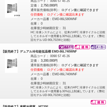
商品コード：
0090
57
45
25
定価：
2,750,000円
通常販売価格
(掛率)
：
ログイン後に確認できます
仕切価格：
ログイン後に確認出来ます
メーカー品番：
EMD-86L580WNF
在庫：
0
在庫僅少時納期目安：
31
HC 冷凍システムにより、従来のHFC 冷凍サイクルと比較
してエネルギー使用量を30%以上削減しています。 ( 弊社
旧モデル UD-90L702Wと比較)
【販売終了】デュアル冷却超低温槽 EMD-86L740WNF
商品コード：
0090
57
45
26
定価：
3,200,000円
通常販売価格
(掛率)
：
ログイン後に確認できます
仕切価格：
ログイン後に確認出来ます
メーカー品番：
EMD-86L740WNF
在庫：
0
在庫僅少時納期目安：
31
HC 冷凍システムにより、従来のHFC 冷凍サイクルと比較
してエネルギー使用量を30%以上削減しています。 ( 弊社
旧モデル UD-90L702Wと比較)
【販売終了】車載冷蔵庫 MT35F