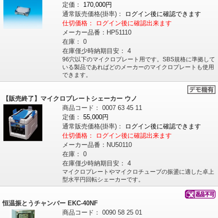
定価：
170,000円
通常販売価格
(掛率)
：
ログイン後に確認できます
仕切価格：
ログイン後に確認出来ます
メーカー品番：
HP51110
在庫：
0
在庫僅少時納期目安：
4
96穴以下のマイクロプレート用です。SBS規格に準拠して
いる製品であればどのメーカーのマイクロプレートも使用
できます。
【販売終了】マイクロプレートシェーカー ウノ
商品コード：
0007
63
45
11
定価：
55,000円
通常販売価格
(掛率)
：
ログイン後に確認できます
仕切価格：
ログイン後に確認出来ます
メーカー品番：
NU50110
在庫：
0
在庫僅少時納期目安：
4
マイクロプレートやマイクロチューブの振盪に適した卓上
型水平円回転シェーカーです。
恒温振とうチャンバー EKC-40NF
商品コード：
0090
58
25
01