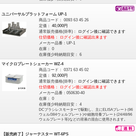
ユニバーサルプラットフォーム UP-1
商品コード：
0093
63
45
26
定価：
40,000円
通常販売価格
(掛率)
：
ログイン後に確認できます
仕切価格：
ログイン後に確認出来ます
メーカー品番：
UP-1
在庫：
0
在庫僅少時納期目安：
6
マイクロプレートシェーカー WZ-4
商品コード：
0371
63
45
02
定価：
92,000円
通常販売価格
(掛率)
：
ログイン後に確認できます
仕切価格：
ログイン後に確認出来ます
メーカー品番：
050630-40
在庫：
0
在庫僅少時納期目安：
4
DCブラシレスモーターで駆動し、主にELISAプレート(96
ウェル/384ウェルプレート)や細胞培養プレート(24/48/96
ウェルプレート等)などの溶液の混合に使用されます。
【販売終了】ジャーテスター WT-6PS