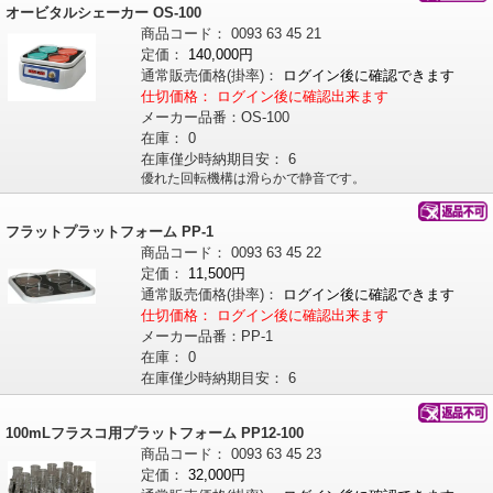
オービタルシェーカー OS-100
商品コード：
0093
63
45
21
定価：
140,000円
通常販売価格
(掛率)
：
ログイン後に確認できます
仕切価格：
ログイン後に確認出来ます
メーカー品番：
OS-100
在庫：
0
在庫僅少時納期目安：
6
優れた回転機構は滑らかで静音です。
フラットプラットフォーム PP-1
商品コード：
0093
63
45
22
定価：
11,500円
通常販売価格
(掛率)
：
ログイン後に確認できます
仕切価格：
ログイン後に確認出来ます
メーカー品番：
PP-1
在庫：
0
在庫僅少時納期目安：
6
100mLフラスコ用プラットフォーム PP12-100
商品コード：
0093
63
45
23
定価：
32,000円