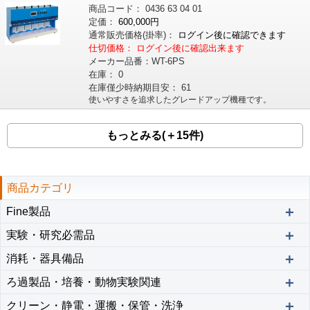
商品コード：
0436
63
04
01
定価：
600,000円
通常販売価格
(掛率)
：
ログイン後に確認できます
仕切価格：
ログイン後に確認出来ます
メーカー品番：
WT-6PS
在庫：
0
在庫僅少時納期目安：
61
使いやすさを追求したグレードアップ機種です。
もっとみる(＋15件)
商品カテゴリ
＋
Fine製品
＋
実験・研究必需品
＋
消耗・器具備品
＋
ろ過製品・培養・動物実験関連
＋
クリーン・静電・運搬・保管・洗浄