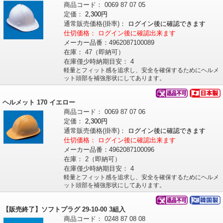
商品コード：
0069
87
07
05
定価：
2,300円
通常販売価格
(掛率)
：
ログイン後に確認できます
仕切価格：
ログイン後に確認出来ます
メーカー品番：
4962087100089
在庫：
47（即納可）
在庫僅少時納期目安：
4
軽量とフィット感を追求し、安全を確保するためにヘルメ
ット頭部を補強形状にしてあります。
ヘルメット 170 イエロー
商品コード：
0069
87
07
06
定価：
2,300円
通常販売価格
(掛率)
：
ログイン後に確認できます
仕切価格：
ログイン後に確認出来ます
メーカー品番：
4962087100096
在庫：
2（即納可）
在庫僅少時納期目安：
4
軽量とフィット感を追求し、安全を確保するためにヘルメ
ット頭部を補強形状にしてあります。
【販売終了】ソフトプラグ 29-10-00 3組入
商品コード：
0248
87
08
08