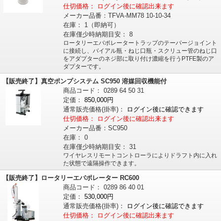
仕切価格：
ログイン後に確認出来ます
メーカー品番：
TFVA-MM78 10-10-34
在庫：
1（即納可）
在庫僅少時納期目安：
8
ロータリーエバポレータートラップのテーパージョイント
に接続し、バイアル瓶・ねじ口瓶・スクリュー管のねじ口
をアダプターのネジ部に取り付け濃縮を行うPTFE製のア
ダプターです。
【販売終了】真空ポンプシステム SC950 溶媒回収機能付
商品コード：
0289
64
50
31
定価：
850,000円
通常販売価格
(掛率)
：
ログイン後に確認できます
仕切価格：
ログイン後に確認出来ます
メーカー品番：
SC950
在庫：
0
在庫僅少時納期目安：
31
ワイヤレスリモートコントローラによりドラフト内に入れ
た状態で遠隔操作できます。
【販売終了】ロータリーエバポレーター RC600
商品コード：
0289
86
40
01
定価：
530,000円
通常販売価格
(掛率)
：
ログイン後に確認できます
仕切価格：
ログイン後に確認出来ます