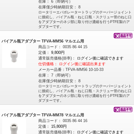
在庫：
6（即納可）
在庫僅少時納期目安：
8
ロータリーエバポレータートラップのテーパージョイント
に接続し、バイアル瓶・ねじ口瓶・スクリュー管のねじ口
をアダプターのネジ部に取り付け濃縮を行うPTFE製のア
ダプターです。
バイアル瓶アダプター TFVA-MM56 マルエム用
商品コード：
0035
86
44
15
定価：
9,800円
通常販売価格
(掛率)
：
ログイン後に確認できます
仕切価格：
ログイン後に確認出来ます
メーカー品番：
TFVA-MM56 10-10-33
在庫：
7（即納可）
在庫僅少時納期目安：
8
ロータリーエバポレータートラップのテーパージョイント
に接続し、バイアル瓶・ねじ口瓶・スクリュー管のねじ口
をアダプターのネジ部に取り付け濃縮を行うPTFE製のア
ダプターです。
バイアル瓶アダプター TFVA-MM78 マルエム用
商品コード：
0035
86
44
16
定価：
15,800円
通常販売価格
(掛率)
：
ログイン後に確認できます