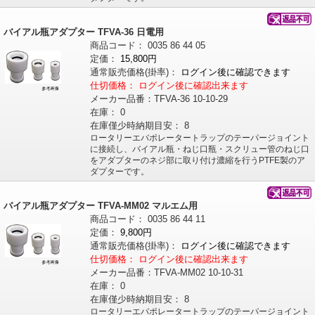
バイアル瓶アダプター TFVA-36 日電用
商品コード：
0035
86
44
05
定価：
15,800円
通常販売価格
(掛率)
：
ログイン後に確認できます
仕切価格：
ログイン後に確認出来ます
メーカー品番：
TFVA-36 10-10-29
在庫：
0
在庫僅少時納期目安：
8
ロータリーエバポレータートラップのテーパージョイント
に接続し、バイアル瓶・ねじ口瓶・スクリュー管のねじ口
をアダプターのネジ部に取り付け濃縮を行うPTFE製のア
ダプターです。
バイアル瓶アダプター TFVA-MM02 マルエム用
商品コード：
0035
86
44
11
定価：
9,800円
通常販売価格
(掛率)
：
ログイン後に確認できます
仕切価格：
ログイン後に確認出来ます
メーカー品番：
TFVA-MM02 10-10-31
在庫：
0
在庫僅少時納期目安：
8
ロータリーエバポレータートラップのテーパージョイント