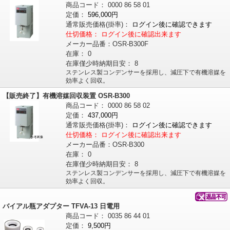
商品コード：
0000
86
58
01
定価：
596,000円
通常販売価格
(掛率)
：
ログイン後に確認できます
仕切価格：
ログイン後に確認出来ます
メーカー品番：
OSR-B300F
在庫：
0
在庫僅少時納期目安：
8
ステンレス製コンデンサーを採用し、減圧下で有機溶媒を
効率よく回収。
【販売終了】有機溶媒回収装置 OSR-B300
商品コード：
0000
86
58
02
定価：
437,000円
通常販売価格
(掛率)
：
ログイン後に確認できます
仕切価格：
ログイン後に確認出来ます
メーカー品番：
OSR-B300
在庫：
0
在庫僅少時納期目安：
8
ステンレス製コンデンサーを採用し、減圧下で有機溶媒を
効率よく回収。
バイアル瓶アダプター TFVA-13 日電用
商品コード：
0035
86
44
01
定価：
9,500円