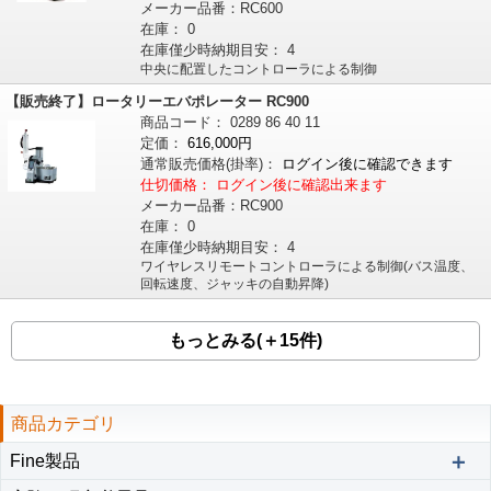
メーカー品番：
RC600
在庫：
0
在庫僅少時納期目安：
4
中央に配置したコントローラによる制御
【販売終了】ロータリーエバポレーター RC900
商品コード：
0289
86
40
11
定価：
616,000円
通常販売価格
(掛率)
：
ログイン後に確認できます
仕切価格：
ログイン後に確認出来ます
メーカー品番：
RC900
在庫：
0
在庫僅少時納期目安：
4
ワイヤレスリモートコントローラによる制御(バス温度、
回転速度、ジャッキの自動昇降)
もっとみる(＋15件)
商品カテゴリ
＋
Fine製品