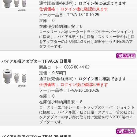
通常販売価格
(掛率)
：
ログイン後に確認できます
仕切価格：
ログイン後に確認出来ます
メーカー品番：
TFVA-13 10-10-25
在庫：
0
在庫僅少時納期目安：
8
ロータリーエバポレータートラップのテーパージョイント
に接続し、バイアル瓶・ねじ口瓶・スクリュー管のねじ口
をアダプターのネジ部に取り付け濃縮を行うPTFE製のア
ダプターです。
バイアル瓶アダプター TFVA-16 日電用
商品コード：
0035
86
44
02
定価：
9,500円
通常販売価格
(掛率)
：
ログイン後に確認できます
仕切価格：
ログイン後に確認出来ます
メーカー品番：
TFVA-16 10-10-26
在庫：
0
在庫僅少時納期目安：
8
ロータリーエバポレータートラップのテーパージョイント
に接続し、バイアル瓶・ねじ口瓶・スクリュー管のねじ口
をアダプターのネジ部に取り付け濃縮を行うPTFE製のア
ダプターです。
バイアル瓶アダプター TFVA-20 日電用