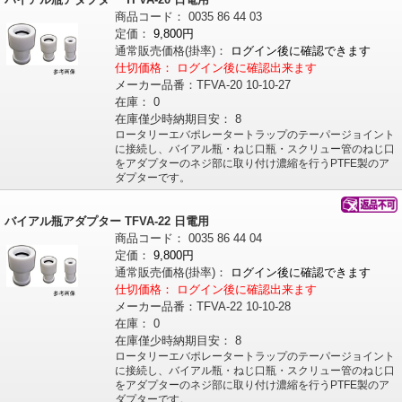
商品コード：
0035
86
44
03
定価：
9,800円
通常販売価格
(掛率)
：
ログイン後に確認できます
仕切価格：
ログイン後に確認出来ます
メーカー品番：
TFVA-20 10-10-27
在庫：
0
在庫僅少時納期目安：
8
ロータリーエバポレータートラップのテーパージョイント
に接続し、バイアル瓶・ねじ口瓶・スクリュー管のねじ口
をアダプターのネジ部に取り付け濃縮を行うPTFE製のア
ダプターです。
バイアル瓶アダプター TFVA-22 日電用
商品コード：
0035
86
44
04
定価：
9,800円
通常販売価格
(掛率)
：
ログイン後に確認できます
仕切価格：
ログイン後に確認出来ます
メーカー品番：
TFVA-22 10-10-28
在庫：
0
在庫僅少時納期目安：
8
ロータリーエバポレータートラップのテーパージョイント
に接続し、バイアル瓶・ねじ口瓶・スクリュー管のねじ口
をアダプターのネジ部に取り付け濃縮を行うPTFE製のア
ダプターです。