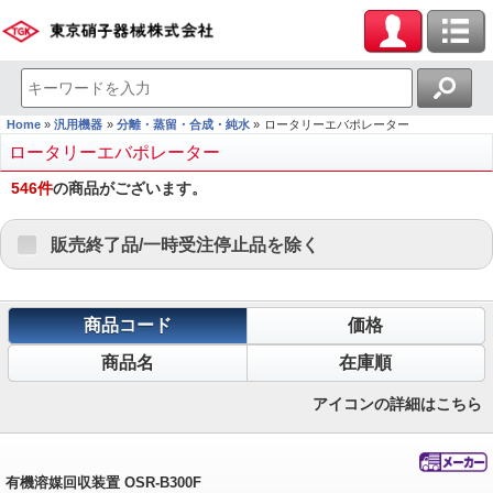
Home
汎用機器
分離・蒸留・合成・純水
ロータリーエバポレーター
ロータリーエバポレーター
546
件
の商品がございます。
販売終了品/一時受注停止品を除く
商品コード
価格
商品名
在庫順
アイコンの詳細はこちら
有機溶媒回収装置 OSR-B300F