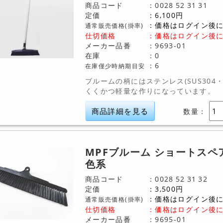
商品コード
0028
52
31
31
定価
6,100
円
価格はログイン後
通常販売価格(掛率)
仕切価格
：
価格はログイン後
メーカー品番
9693-01
在庫
0
6
在庫僅少時納期目安
ブルームの柄にはステンレス(SUS304
くくかつ軽量な作りになっています。
商品詳細を見る
数量：
MPFブルーム ショートスペ
色系
商品コード
0028
52
31
32
定価
3,500
円
価格はログイン後
通常販売価格(掛率)
仕切価格
：
価格はログイン後
メーカー品番
9695-01