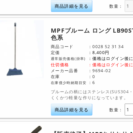
商品詳細を見る
数量：
MPFブルーム ロング LB90ST
色系
商品コード
0028
52
31
34
定価
8,400
円
価格はログイン後
通常販売価格(掛率)
仕切価格
：
価格はログイン後
メーカー品番
9694-02
在庫
0
6
在庫僅少時納期目安
ブルームの柄にはステンレス(SUS304
くくかつ軽量な作りになっています。
商品詳細を見る
数量：