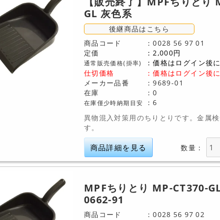
【販売終了】MPFちりとり MP
GL 灰色系
後継商品はこちら
商品コード
0028
56
97
01
定価
2,000
円
価格はログイン後
通常販売価格(掛率)
仕切価格
：
価格はログイン後
メーカー品番
9689-01
在庫
0
6
在庫僅少時納期目安
異物混入対策用のちりとりです。金属検
す。
商品詳細を見る
数量：
MPFちりとり MP-CT370-G
0662-91
商品コード
0028
56
97
02