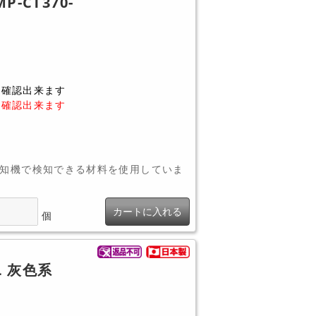
-CT370-
に確認出来ます
に確認出来ます
知機で検知できる材料を使用していま
カートに入れる
個
L 灰色系