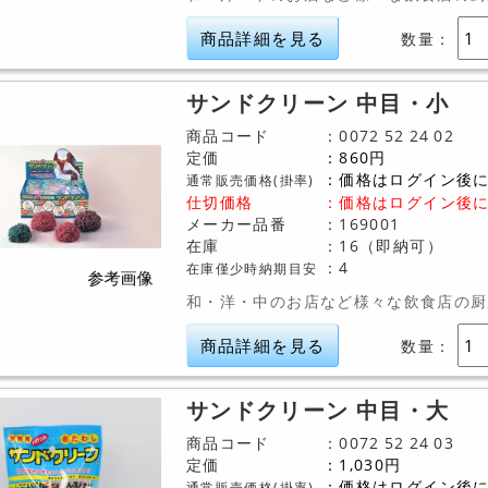
商品詳細を見る
数量：
サンドクリーン 中目・小
商品コード
0072
52
24
02
定価
860
円
価格はログイン後
通常販売価格(掛率)
仕切価格
：
価格はログイン後
メーカー品番
169001
在庫
16（即納可）
4
在庫僅少時納期目安
和・洋・中のお店など様々な飲食店の厨
商品詳細を見る
数量：
サンドクリーン 中目・大
商品コード
0072
52
24
03
定価
1,030
円
価格はログイン後
通常販売価格(掛率)