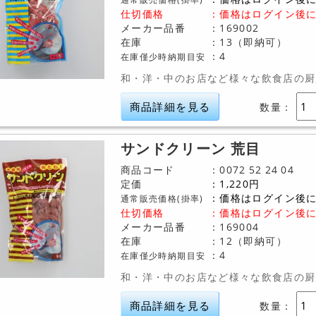
仕切価格
：
価格はログイン後
メーカー品番
169002
在庫
13（即納可）
4
在庫僅少時納期目安
和・洋・中のお店など様々な飲食店の厨
商品詳細を見る
数量：
サンドクリーン 荒目
商品コード
0072
52
24
04
定価
1,220
円
価格はログイン後
通常販売価格(掛率)
仕切価格
：
価格はログイン後
メーカー品番
169004
在庫
12（即納可）
4
在庫僅少時納期目安
和・洋・中のお店など様々な飲食店の厨
商品詳細を見る
数量：