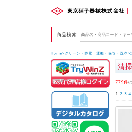
商品検索
Home
クリーン・静電・運搬・保管・洗浄
清
販売店様ロ
(Myページ)
779件
1
2
3
4