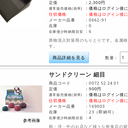
定価
2,300
円
価格はログイン後
通常販売価格(掛率)
仕切価格
：
価格はログイン後
メーカー品番
0662-91
在庫
0
6
在庫僅少時納期目安
異物混入対策用のちりとりです。金属検
す。
商品詳細を見る
数量：
サンドクリーン 細目
商品コード
0072
52
24
01
定価
900
円
価格はログイン後
通常販売価格(掛率)
仕切価格
：
価格はログイン後
メーカー品番
169003
在庫
23（即納可）
4
在庫僅少時納期目安
和・洋・中のお店など様々な飲食店の厨