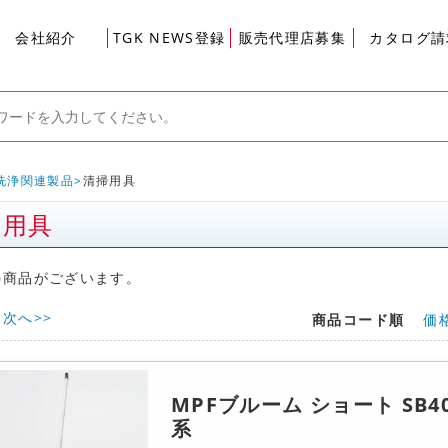
会社紹介
TGK NEWS登録
販売代理店募集
カタログ請
洗浄関連製品
清掃用具
掃用具
グイン
の商品がございます。
次へ>>
商品コード順
価
MPFブルーム ショート SB40
系