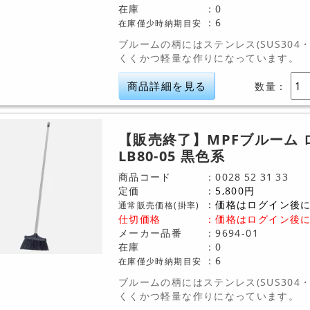
在庫
0
6
在庫僅少時納期目安
ブルームの柄にはステンレス(SUS304
くくかつ軽量な作りになっています。
商品詳細を見る
数量：
【販売終了】MPFブルーム 
LB80-05 黒色系
商品コード
0028
52
31
33
定価
5,800
円
価格はログイン後
通常販売価格(掛率)
仕切価格
：
価格はログイン後
メーカー品番
9694-01
在庫
0
6
在庫僅少時納期目安
ブルームの柄にはステンレス(SUS304
くくかつ軽量な作りになっています。