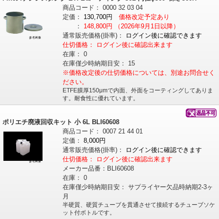
商品コード：
0000
32
03
04
定価：
130,700円
価格改定予定あり
：
148,800円
（2026年9月1日以降）
通常販売価格
(掛率)
：
ログイン後に確認できます
仕切価格：
ログイン後に確認出来ます
在庫：
0
在庫僅少時納期目安：
15
※価格改定後の仕切価格については、別途お問合せく
ださい。
ETFE膜厚150μmで内面、外面をコーティングしてありま
す。耐食性に優れています。
ポリエチ廃液回収キット 小 6L BLI60608
商品コード：
0007
21
44
01
定価：
8,000円
通常販売価格
(掛率)
：
ログイン後に確認できます
仕切価格：
ログイン後に確認出来ます
メーカー品番：
BLI60608
在庫：
0
在庫僅少時納期目安：
サプライヤー欠品時納期2-3ヶ
月
半硬質、硬質チューブを貫通させて接続するチューブソケ
ット付ボトルです。