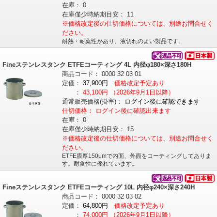
在庫：
0
在庫僅少時納期目安：
11
※価格改定後の仕切価格については、別途お問合せく
ださい。
耐熱・耐薬性があり、液切れのよい製品です。
Fineステンレスタンク ETFEコーティング 4L 内径φ180×深さ180H
商品コード：
0000
32
03
01
定価：
37,900円
価格改定予定あり
：
43,100円
（2026年9月1日以降）
通常販売価格
(掛率)
：
ログイン後に確認できます
仕切価格：
ログイン後に確認出来ます
在庫：
0
在庫僅少時納期目安：
15
※価格改定後の仕切価格については、別途お問合せく
ださい。
ETFE膜厚150μmで内面、外面をコーティングしてありま
す。耐食性に優れています。
Fineステンレスタンク ETFEコーティング 10L 内径φ240×深さ240H
商品コード：
0000
32
03
02
定価：
64,800円
価格改定予定あり
：
74,000円
（2026年9月1日以降）