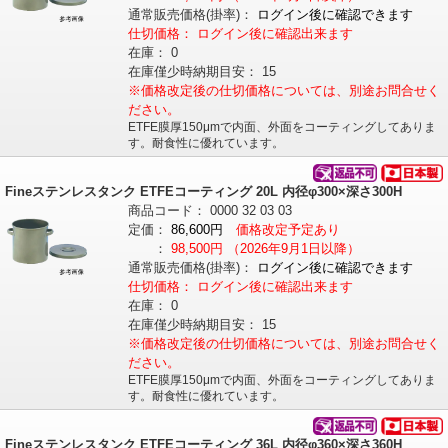
通常販売価格
(掛率)
：
ログイン後に確認できます
仕切価格：
ログイン後に確認出来ます
在庫：
0
在庫僅少時納期目安：
15
※価格改定後の仕切価格については、別途お問合せく
ださい。
ETFE膜厚150μmで内面、外面をコーティングしてありま
す。耐食性に優れています。
Fineステンレスタンク ETFEコーティング 20L 内径φ300×深さ300H
商品コード：
0000
32
03
03
定価：
86,600円
価格改定予定あり
：
98,500円
（2026年9月1日以降）
通常販売価格
(掛率)
：
ログイン後に確認できます
仕切価格：
ログイン後に確認出来ます
在庫：
0
在庫僅少時納期目安：
15
※価格改定後の仕切価格については、別途お問合せく
ださい。
ETFE膜厚150μmで内面、外面をコーティングしてありま
す。耐食性に優れています。
Fineステンレスタンク ETFEコーティング 36L 内径φ360×深さ360H