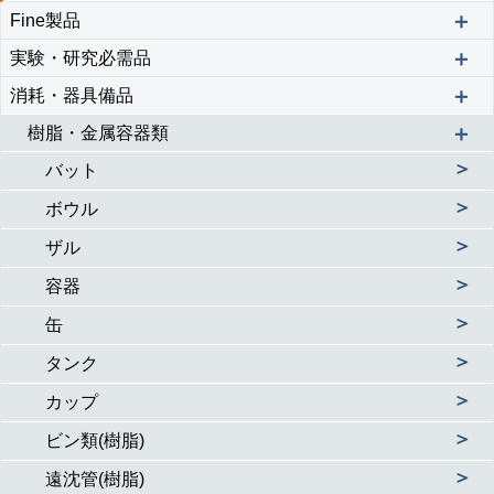
＋
Fine製品
＋
実験・研究必需品
＋
消耗・器具備品
＋
樹脂・金属容器類
＞
バット
＞
ボウル
＞
ザル
＞
容器
＞
缶
＞
タンク
＞
カップ
＞
ビン類(樹脂)
＞
遠沈管(樹脂)