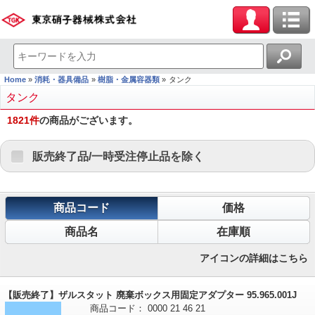
Home
消耗・器具備品
樹脂・金属容器類
タンク
タンク
1821
件
の商品がございます。
販売終了品/一時受注停止品を除く
商品コード
価格
商品名
在庫順
アイコンの詳細はこちら
【販売終了】ザルスタット 廃棄ボックス用固定アダプター 95.965.001J
商品コード：
0000
21
46
21