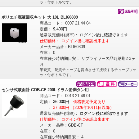
ット付ボトルです。
ポリエチ廃液回収キット 大 10L BLI60809
商品コード：
0007
21
44
04
定価：
9,400円
通常販売価格
(掛率)
：
ログイン後に確認できます
仕切価格：
ログイン後に確認出来ます
メーカー品番：
BLI60809
在庫：
0
在庫僅少時納期目安：
サプライヤー欠品時納期2-3ヶ
月
半硬質、硬質チューブを貫通させて接続するチューブソケ
ット付ボトルです。
センサ式液面計 GDB-CF 200Lドラム缶満タン用
商品コード：
0013
21
46
01
定価：
36,000円
価格改定予定あり
：
37,800円
（2026年10月1日以降）
通常販売価格
(掛率)
：
ログイン後に確認できます
仕切価格：
ログイン後に確認出来ます
メーカー品番：
GDB-CF
在庫：
0
在庫僅少時納期目安：
4