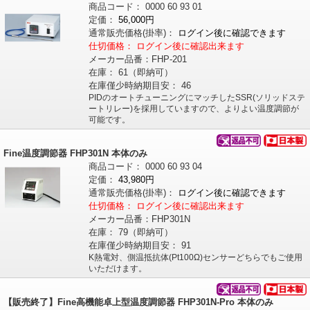
商品コード：
0000
60
93
01
定価：
56,000円
通常販売価格
(掛率)
：
ログイン後に確認できます
仕切価格：
ログイン後に確認出来ます
メーカー品番：
FHP-201
在庫：
61（即納可）
在庫僅少時納期目安：
46
PIDのオートチューニングにマッチしたSSR(ソリッドステ
ートリレー)を採用していますので、よりよい温度調節が
可能です。
Fine温度調節器 FHP301N 本体のみ
商品コード：
0000
60
93
04
定価：
43,980円
通常販売価格
(掛率)
：
ログイン後に確認できます
仕切価格：
ログイン後に確認出来ます
メーカー品番：
FHP301N
在庫：
79（即納可）
在庫僅少時納期目安：
91
K熱電対、側温抵抗体(Pt100Ω)センサーどちらでもご使用
いただけます。
【販売終了】Fine高機能卓上型温度調節器 FHP301N-Pro 本体のみ