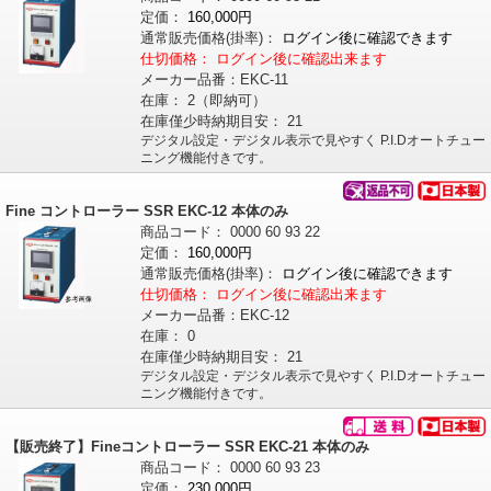
定価：
160,000円
通常販売価格
(掛率)
：
ログイン後に確認できます
仕切価格：
ログイン後に確認出来ます
メーカー品番：
EKC-11
在庫：
2（即納可）
在庫僅少時納期目安：
21
デジタル設定・デジタル表示で見やすく P.I.Dオートチュー
ニング機能付きです。
Fine コントローラー SSR EKC-12 本体のみ
商品コード：
0000
60
93
22
定価：
160,000円
通常販売価格
(掛率)
：
ログイン後に確認できます
仕切価格：
ログイン後に確認出来ます
メーカー品番：
EKC-12
在庫：
0
在庫僅少時納期目安：
21
デジタル設定・デジタル表示で見やすく P.I.Dオートチュー
ニング機能付きです。
【販売終了】Fineコントローラー SSR EKC-21 本体のみ
商品コード：
0000
60
93
23
定価：
230,000円