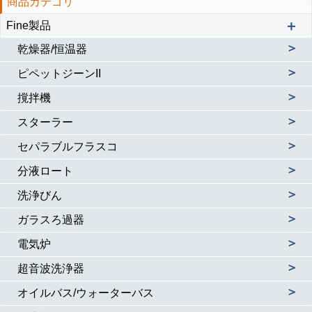
商品カテゴリ
＋
Fine製品
＞
乾燥器/恒温器
＞
ピペットジーンII
＞
撹拌機
＞
スターラー
＞
セパラブルフラスコ
＞
分液ロート
＞
洗浄びん
＞
ガラスろ過器
＞
電気炉
＞
超音波洗浄器
＞
オイルバス/ウォーターバス