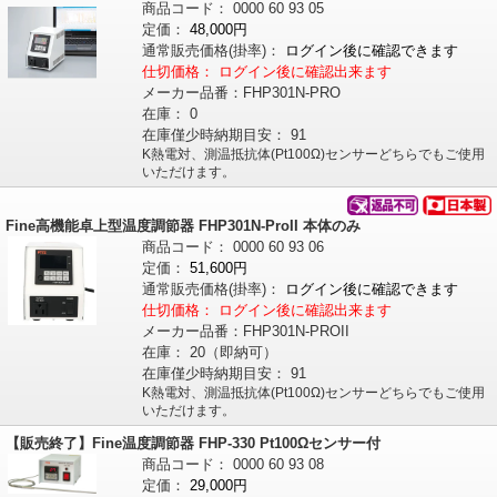
商品コード：
0000
60
93
05
定価：
48,000円
通常販売価格
(掛率)
：
ログイン後に確認できます
仕切価格：
ログイン後に確認出来ます
メーカー品番：
FHP301N-PRO
在庫：
0
在庫僅少時納期目安：
91
K熱電対、測温抵抗体(Pt100Ω)センサーどちらでもご使用
いただけます。
Fine高機能卓上型温度調節器 FHP301N-ProII 本体のみ
商品コード：
0000
60
93
06
定価：
51,600円
通常販売価格
(掛率)
：
ログイン後に確認できます
仕切価格：
ログイン後に確認出来ます
メーカー品番：
FHP301N-PROII
在庫：
20（即納可）
在庫僅少時納期目安：
91
K熱電対、測温抵抗体(Pt100Ω)センサーどちらでもご使用
いただけます。
【販売終了】Fine温度調節器 FHP-330 Pt100Ωセンサー付
商品コード：
0000
60
93
08
定価：
29,000円