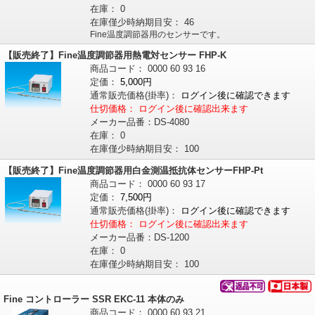
在庫：
0
在庫僅少時納期目安：
46
Fine温度調節器用のセンサーです。
【販売終了】Fine温度調節器用熱電対センサー FHP-K
商品コード：
0000
60
93
16
定価：
5,000円
通常販売価格
(掛率)
：
ログイン後に確認できます
仕切価格：
ログイン後に確認出来ます
メーカー品番：
DS-4080
在庫：
0
在庫僅少時納期目安：
100
【販売終了】Fine温度調節器用白金測温抵抗体センサーFHP-Pt
商品コード：
0000
60
93
17
定価：
7,500円
通常販売価格
(掛率)
：
ログイン後に確認できます
仕切価格：
ログイン後に確認出来ます
メーカー品番：
DS-1200
在庫：
0
在庫僅少時納期目安：
100
Fine コントローラー SSR EKC-11 本体のみ
商品コード：
0000
60
93
21