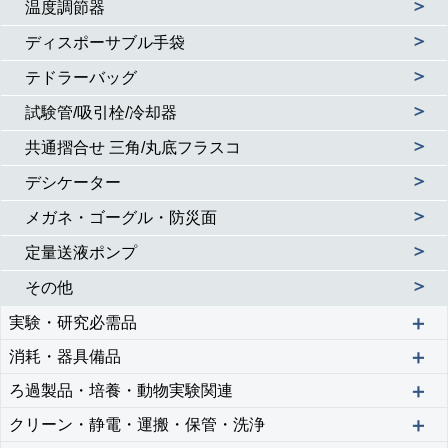
＞
温度調節器
＞
ディスポーサブル手袋
＞
テドラーバッグ
＞
試験管/吸引栓/冷却器
＞
共通摺合せ 三角/丸底フラスコ
＞
デシケーター
＞
メガネ・ゴーグル・防災面
＞
定量送液ポンプ
＞
その他
＋
実験・研究必需品
＋
消耗・器具備品
＋
ろ過製品・培養・動物実験関連
＋
クリーン・静電・運搬・保管・洗浄