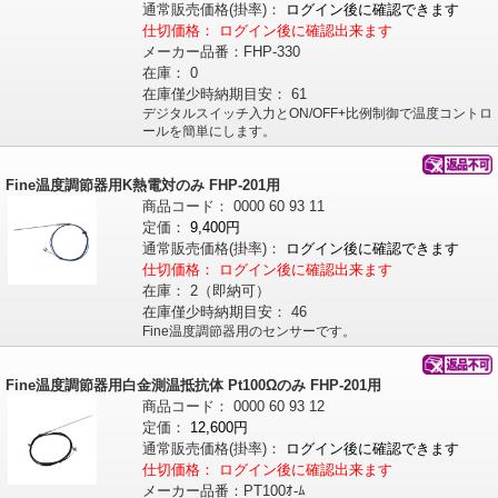
通常販売価格
(掛率)
：
ログイン後に確認できます
仕切価格：
ログイン後に確認出来ます
メーカー品番：
FHP-330
在庫：
0
在庫僅少時納期目安：
61
デジタルスイッチ入力とON/OFF+比例制御で温度コントロ
ールを簡単にします。
Fine温度調節器用K熱電対のみ FHP-201用
商品コード：
0000
60
93
11
定価：
9,400円
通常販売価格
(掛率)
：
ログイン後に確認できます
仕切価格：
ログイン後に確認出来ます
在庫：
2（即納可）
在庫僅少時納期目安：
46
Fine温度調節器用のセンサーです。
Fine温度調節器用白金測温抵抗体 Pt100Ωのみ FHP-201用
商品コード：
0000
60
93
12
定価：
12,600円
通常販売価格
(掛率)
：
ログイン後に確認できます
仕切価格：
ログイン後に確認出来ます
メーカー品番：
PT100ｵ-ﾑ