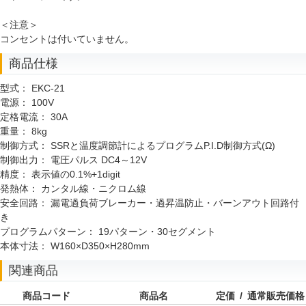
＜注意＞
コンセントは付いていません。
商品仕様
型式：
EKC-21
電源：
100V
定格電流：
30A
重量：
8kg
制御方式：
SSRと温度調節計によるプログラムP.I.D制御方式(Ω)
制御出力：
電圧パルス DC4～12V
精度：
表示値の0.1%+1digit
発熱体：
カンタル線・ニクロム線
安全回路：
漏電過負荷ブレーカー・過昇温防止・バーンアウト回路付
き
プログラムパターン：
19パターン・30セグメント
本体寸法：
W160×D350×H280mm
関連商品
商品コード
商品名
定価 / 通常販売価格