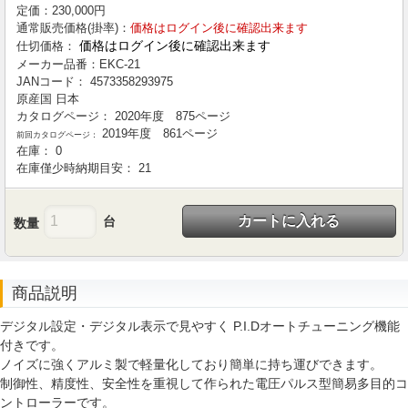
定価：
230,000
円
通常販売価格(掛率)：
価格はログイン後に確認出来ます
価格はログイン後に確認出来ます
仕切価格：
メーカー品番：
EKC-21
JANコード：
4573358293975
原産国
日本
カタログページ：
2020年度 875ページ
2019年度 861ページ
前回カタログページ：
在庫：
0
在庫僅少時納期目安：
21
カートに入れる
台
数量
商品説明
デジタル設定・デジタル表示で見やすく P.I.Dオートチューニング機能
付きです。
ノイズに強くアルミ製で軽量化しており簡単に持ち運びできます。
制御性、精度性、安全性を重視して作られた電圧パルス型簡易多目的コ
ントローラーです。