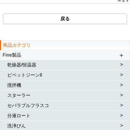
戻る
商品カテゴリ
＋
Fine製品
＞
乾燥器/恒温器
＞
ピペットジーンII
＞
撹拌機
＞
スターラー
＞
セパラブルフラスコ
＞
分液ロート
＞
洗浄びん