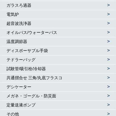
＞
ガラスろ過器
＞
電気炉
＞
超音波洗浄器
＞
オイルバス/ウォーターバス
＞
温度調節器
＞
ディスポーサブル手袋
＞
テドラーバッグ
＞
試験管/吸引栓/冷却器
＞
共通摺合せ 三角/丸底フラスコ
＞
デシケーター
＞
メガネ・ゴーグル・防災面
＞
定量送液ポンプ
＞
その他