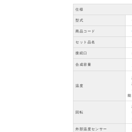
仕様
型式
C
商品コード
セット品名
C
接続口
外
合成容量
2
設
調
温度
表
能
設
回転
撹
表
外部温度センサー
白