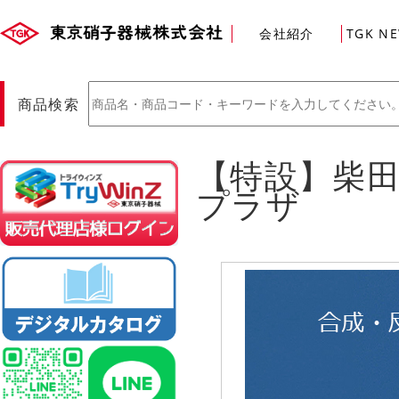
会社紹介
TGK N
商品検索
【特設】柴田
販売店様ログイン
プラザ
(Myページ)