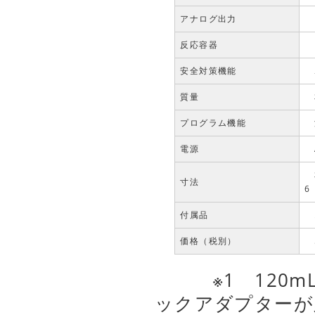
アナログ出力
D
反応容器
ア
安全対策機能
ポ
質量
本
プログラム機能
温
電源
A
本
寸法
6
付属品
オ
価格（税別）
5
※1 120mL
ックアダプターが