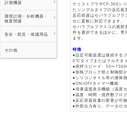
計測機器
ケミストプラザCP-300
たシングルタイプの反応装
反応容器はセパラブルフラ
環境計測・分析機器・
検査関連
せに柔軟に対応できます。
セパラブルフラスコの底部
件を選択できるほかに、専
安全・防災・保護用品
ます。
特徴
その他
●設定可能温度は接続するブ
0℃タイプまたはマルチタ
●撹拌スピード 50〜1500
●加熱ブロック部と制御部
●シリコンオイル等の液体
●ON/OFFタイマー機能
●溶液温度表示機能（温度
●温度・時間・撹拌数プロ
●反応容器容量の変更が可
●外部出力有り。データロ