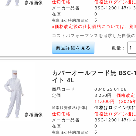
仕切価格
：
価格はログイン後
メーカー品番
BSC-12001 ﾎﾜｲﾄ 3
在庫
0
6
在庫僅少時納期目安
※価格改定後の仕切価格については、別
コストパフォーマンスを追求した自慢の
商品詳細を見る
数量：
カバーオールフード無 BSC-1
イト 4L
商品コード
0840
25
01
06
定価
8,250
円
価格改定
11,000
円
（2026
価格はログイン後
通常販売価格(掛率)
仕切価格
：
価格はログイン後
メーカー品番
BSC-12001 ﾎﾜｲﾄ 4
在庫
0
6
在庫僅少時納期目安