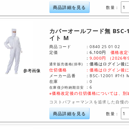
商品詳細を見る
数量：
カバーオールフード無 BSC-1
イト M
商品コード
0840
25
01
02
定価
6,100
円
価格改定
9,000
円
（2026年
価格はログイン後
通常販売価格(掛率)
仕切価格
：
価格はログイン後
メーカー品番
BSC-12001 ﾎﾜｲﾄ 
在庫
0
6
在庫僅少時納期目安
※価格改定後の仕切価格については、別
コストパフォーマンスを追求した自慢の
商品詳細を見る
数量：