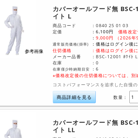
カバーオールフード無 BSC-1
イト L
商品コード
0840
25
01
03
定価
6,100
円
価格改定
9,000
円
（2026年
価格はログイン後
通常販売価格(掛率)
仕切価格
：
価格はログイン後
メーカー品番
BSC-12001 ﾎﾜｲﾄ L
在庫
0
6
在庫僅少時納期目安
※価格改定後の仕切価格については、別
コストパフォーマンスを追求した自慢の
商品詳細を見る
数量：
カバーオールフード無 BSC-1
イト LL