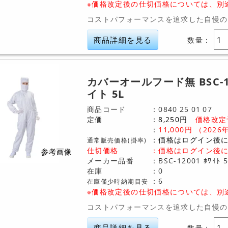
※価格改定後の仕切価格については、別
コストパフォーマンスを追求した自慢の
商品詳細を見る
数量：
カバーオールフード無 BSC-1
イト 5L
商品コード
0840
25
01
07
定価
8,250
円
価格改定
11,000
円
（2026
価格はログイン後
通常販売価格(掛率)
仕切価格
：
価格はログイン後
メーカー品番
BSC-12001 ﾎﾜｲﾄ 5
在庫
0
6
在庫僅少時納期目安
※価格改定後の仕切価格については、別
コストパフォーマンスを追求した自慢の
商品詳細を見る
数量：