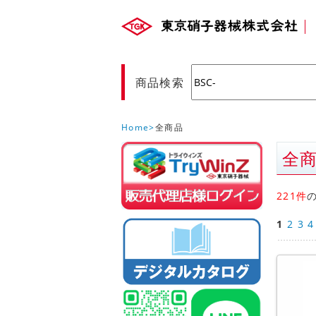
商品検索
Home
全商品
全
販売店様ロ
(Myページ)
221件
1
2
3
4