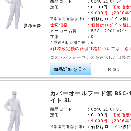
商品コード
0840
25
01
04
定価
6,100
円
価格改定
9,000
円
（2026年
価格はログイン後
通常販売価格(掛率)
仕切価格
：
価格はログイン後
メーカー品番
BSC-12001 ﾎﾜｲﾄ L
在庫
0
6
在庫僅少時納期目安
※価格改定後の仕切価格については、別
コストパフォーマンスを追求した自慢の
商品詳細を見る
数量：
カバーオールフード無 BSC-1
イト 3L
商品コード
0840
25
01
05
定価
6,100
円
価格改定
9,000
円
（2026年
価格はログイン後
通常販売価格(掛率)