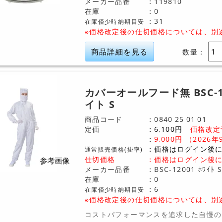
メーカー品番
119810
在庫
0
31
在庫僅少時納期目安
※価格改定後の仕切価格については、別
商品詳細を見る
数量：
カバーオールフード無 BSC-1
イト S
商品コード
0840
25
01
01
定価
6,100
円
価格改定
9,000
円
（2026年
価格はログイン後
通常販売価格(掛率)
仕切価格
：
価格はログイン後
メーカー品番
BSC-12001 ﾎﾜｲﾄ 
在庫
0
6
在庫僅少時納期目安
※価格改定後の仕切価格については、別
コストパフォーマンスを追求した自慢の