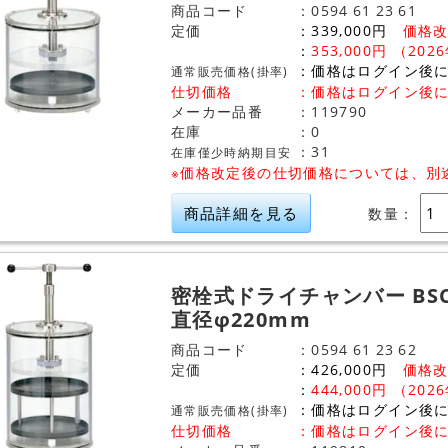
商品コード
0594
61
23
61
定価
339,000
円
価格改
353,000
円
（202
価格はログイン後
通常販売価格(掛率)
仕切価格
：
価格はログイン後
メーカー品番
119790
在庫
0
31
在庫僅少時納期目安
※価格改定後の仕切価格については、別
商品詳細を見る
数量：
密栓式ドライチャンバー BSC-
直径φ220mm
商品コード
0594
61
23
62
定価
426,000
円
価格改
444,000
円
（202
価格はログイン後
通常販売価格(掛率)
仕切価格
：
価格はログイン後