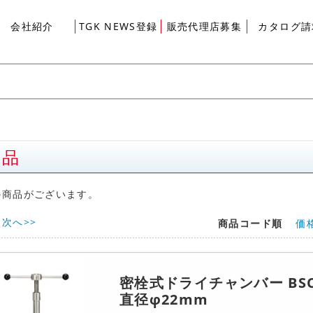
会社紹介
TGK NEWS登録
販売代理店募集
カタログ請
商品
グイン
の商品がございます。
次へ>>
商品コード順
価
密栓式ドライチャンバー BSC-
直径φ22mm