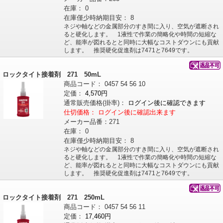
在庫：
0
在庫僅少時納期目安：
8
ネジや軸などの金属部分のすき間に入り、空気が遮断され
ると硬化します。 1液性で作業の簡略化や時間の短縮な
ど、能率が図れるとと同時に大幅なコストダウンにも貢献
します。 推奨硬化促進剤は7471と7649です。
ロックタイト接着剤 271 50mL
商品コード：
0457
54
56
10
定価：
4,570円
通常販売価格
(掛率)
：
ログイン後に確認できます
仕切価格：
ログイン後に確認出来ます
メーカー品番：
271
在庫：
0
在庫僅少時納期目安：
8
ネジや軸などの金属部分のすき間に入り、空気が遮断され
ると硬化します。 1液性で作業の簡略化や時間の短縮な
ど、能率が図れるとと同時に大幅なコストダウンにも貢献
します。 推奨硬化促進剤は7471と7649です。
ロックタイト接着剤 271 250mL
商品コード：
0457
54
56
11
定価：
17,460円