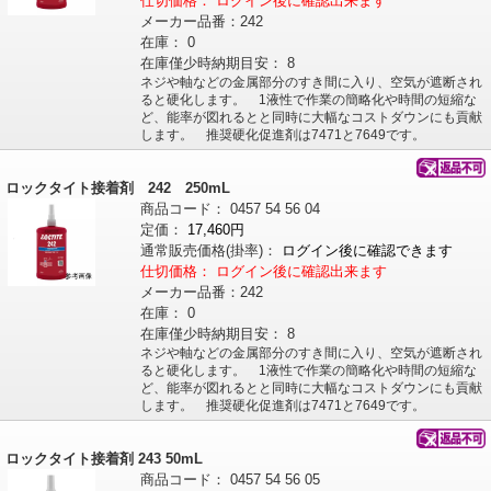
仕切価格：
ログイン後に確認出来ます
メーカー品番：
242
在庫：
0
在庫僅少時納期目安：
8
ネジや軸などの金属部分のすき間に入り、空気が遮断され
ると硬化します。 1液性で作業の簡略化や時間の短縮な
ど、能率が図れるとと同時に大幅なコストダウンにも貢献
します。 推奨硬化促進剤は7471と7649です。
ロックタイト接着剤 242 250mL
商品コード：
0457
54
56
04
定価：
17,460円
通常販売価格
(掛率)
：
ログイン後に確認できます
仕切価格：
ログイン後に確認出来ます
メーカー品番：
242
在庫：
0
在庫僅少時納期目安：
8
ネジや軸などの金属部分のすき間に入り、空気が遮断され
ると硬化します。 1液性で作業の簡略化や時間の短縮な
ど、能率が図れるとと同時に大幅なコストダウンにも貢献
します。 推奨硬化促進剤は7471と7649です。
ロックタイト接着剤 243 50mL
商品コード：
0457
54
56
05