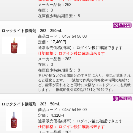
メーカー品番：
262
在庫：
0
在庫僅少時納期目安：
8
ロックタイト接着剤 262 250mL
商品コード：
0457
54
56
08
定価：
17,460円
通常販売価格
(掛率)
：
ログイン後に確認できます
仕切価格：
ログイン後に確認出来ます
メーカー品番：
262
在庫：
0
在庫僅少時納期目安：
8
ネジや軸などの金属部分のすき間に入り、空気が遮断され
ると硬化します。 1液性で作業の簡略化や時間の短縮な
ど、能率が図れるとと同時に大幅なコストダウンにも貢献
します。 推奨硬化促進剤は7471と7649です。
ロックタイト接着剤 263 50mL
商品コード：
0457
54
56
09
定価：
4,310円
通常販売価格
(掛率)
：
ログイン後に確認できます
仕切価格：
ログイン後に確認出来ます
メーカー品番：
263