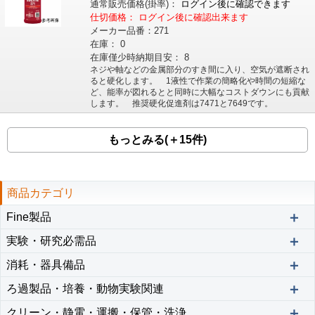
通常販売価格
(掛率)
：
ログイン後に確認できます
仕切価格：
ログイン後に確認出来ます
メーカー品番：
271
在庫：
0
在庫僅少時納期目安：
8
ネジや軸などの金属部分のすき間に入り、空気が遮断され
ると硬化します。 1液性で作業の簡略化や時間の短縮な
ど、能率が図れるとと同時に大幅なコストダウンにも貢献
します。 推奨硬化促進剤は7471と7649です。
もっとみる(＋15件)
商品カテゴリ
＋
Fine製品
＋
実験・研究必需品
＋
消耗・器具備品
＋
ろ過製品・培養・動物実験関連
＋
クリーン・静電・運搬・保管・洗浄