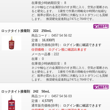
在庫僅少時納期目安：
8
ネジや軸などの金属部分のすき間に入り、空気が遮断され
ると硬化します。 1液性で作業の簡略化や時間の短縮な
ど、能率が図れるとと同時に大幅なコストダウンにも貢献
します。 推奨硬化促進剤は7471と7649です。
ロックタイト接着剤 222 250mL
商品コード：
0457
54
56
02
定価：
16,830円
通常販売価格
(掛率)
：
ログイン後に確認できます
仕切価格：
ログイン後に確認出来ます
メーカー品番：
222
在庫：
0
在庫僅少時納期目安：
8
ネジや軸などの金属部分のすき間に入り、空気が遮断され
ると硬化します。 1液性で作業の簡略化や時間の短縮な
ど、能率が図れるとと同時に大幅なコストダウンにも貢献
します。 推奨硬化促進剤は7471と7649です。
ロックタイト接着剤 242 50mL
商品コード：
0457
54
56
03
定価：
4,570円
通常販売価格
(掛率)
：
ログイン後に確認できます