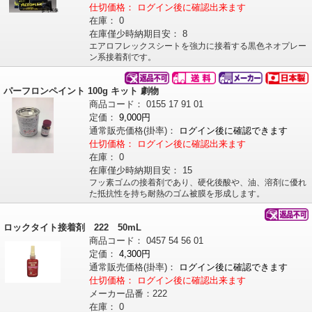
仕切価格：
ログイン後に確認出来ます
在庫：
0
在庫僅少時納期目安：
8
エアロフレックスシートを強力に接着する黒色ネオプレー
ン系接着剤です。
パーフロンペイント 100g キット 劇物
商品コード：
0155
17
91
01
定価：
9,000円
通常販売価格
(掛率)
：
ログイン後に確認できます
仕切価格：
ログイン後に確認出来ます
在庫：
0
在庫僅少時納期目安：
15
フッ素ゴムの接着剤であり、硬化後酸や、油、溶剤に優れ
た抵抗性を持ち耐熱のゴム被膜を形成します。
ロックタイト接着剤 222 50mL
商品コード：
0457
54
56
01
定価：
4,300円
通常販売価格
(掛率)
：
ログイン後に確認できます
仕切価格：
ログイン後に確認出来ます
メーカー品番：
222
在庫：
0