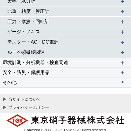
＋
天秤・水分計
＋
比重・粘度・膜圧計
＋
圧力・摩擦・回転計
＋
ゲージ・ノギス
＋
テスター・AC・DC電源
＋
ルーペ顕微鏡関連
＋
環境計測・分析機器・検査関連
＋
安全・防災・保護用品
＞
その他
当サイトについて
プライバシーポリシー
Copyright © 2000- 2026 TryWinZ All rights reserved.