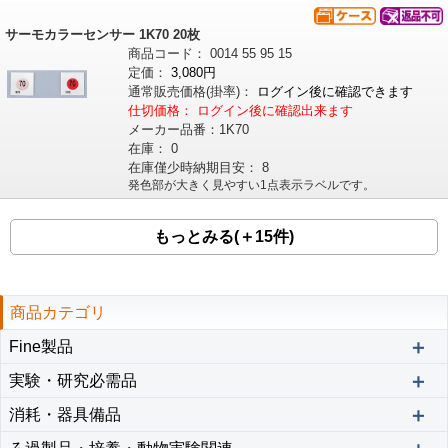
サーモカラーセンサー 1K70 20枚
商品コード：
0014
55
95
15
定価：
3,080円
通常販売価格
(掛率)
：
ログイン後に確認できます
仕切価格：
ログイン後に確認出来ます
メーカー品番：
1K70
在庫：
0
在庫僅少時納期目安：
8
発色部が大きく見やすい1点表示ラベルです。
もっとみる(＋15件)
商品カテゴリ
＋
Fine製品
＋
実験・研究必需品
＋
消耗・器具備品