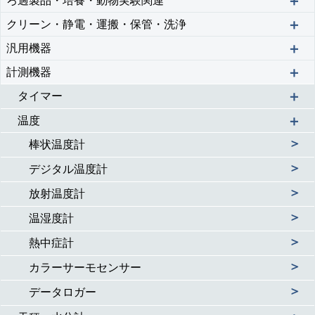
＋
ろ過製品・培養・動物実験関連
＋
クリーン・静電・運搬・保管・洗浄
＋
汎用機器
＋
計測機器
＋
タイマー
＋
温度
＞
棒状温度計
＞
デジタル温度計
＞
放射温度計
＞
温湿度計
＞
熱中症計
＞
カラーサーモセンサー
＞
データロガー