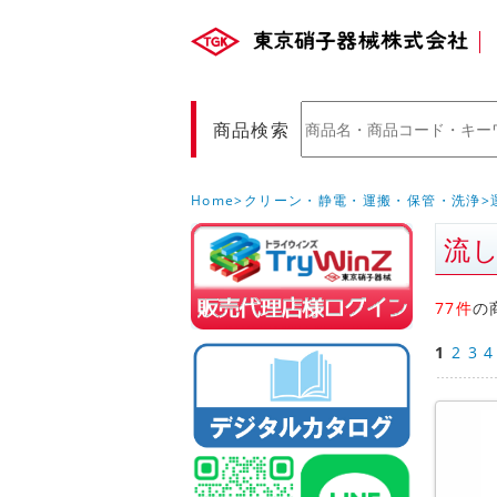
商品検索
Home
クリーン・静電・運搬・保管・洗浄
流
販売店様ロ
(Myページ)
77件
の
1
2
3
4