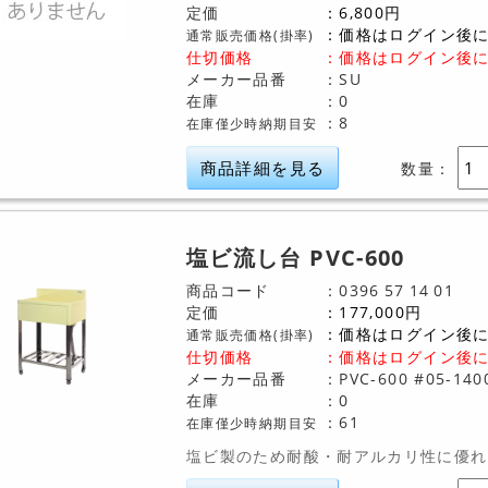
定価
6,800
円
価格はログイン後
通常販売価格(掛率)
仕切価格
：
価格はログイン後
メーカー品番
SU
在庫
0
8
在庫僅少時納期目安
商品詳細を見る
数量：
塩ビ流し台 PVC-600
商品コード
0396
57
14
01
定価
177,000
円
価格はログイン後
通常販売価格(掛率)
仕切価格
：
価格はログイン後
メーカー品番
PVC-600 #05-140
在庫
0
61
在庫僅少時納期目安
塩ビ製のため耐酸・耐アルカリ性に優れ