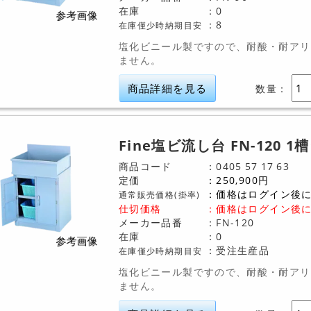
在庫
0
8
在庫僅少時納期目安
塩化ビニール製ですので、耐酸・耐アリ
ません。
商品詳細を見る
数量：
Fine塩ビ流し台 FN-120 
商品コード
0405
57
17
63
定価
250,900
円
価格はログイン後
通常販売価格(掛率)
仕切価格
：
価格はログイン後
メーカー品番
FN-120
在庫
0
受注生産品
在庫僅少時納期目安
塩化ビニール製ですので、耐酸・耐アリ
ません。