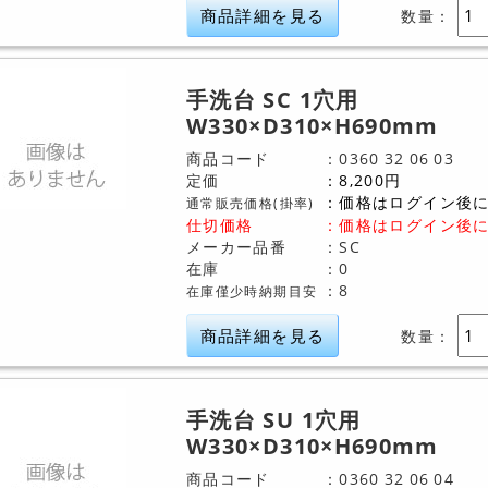
商品詳細を見る
数量：
手洗台 SC 1穴用
W330×D310×H690mm
商品コード
0360
32
06
03
定価
8,200
円
価格はログイン後
通常販売価格(掛率)
仕切価格
：
価格はログイン後
メーカー品番
SC
在庫
0
8
在庫僅少時納期目安
商品詳細を見る
数量：
手洗台 SU 1穴用
W330×D310×H690mm
商品コード
0360
32
06
04