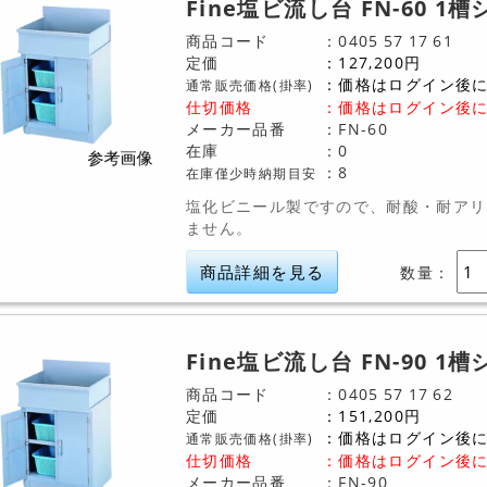
Fine塩ビ流し台 FN-60 1
商品コード
0405
57
17
61
定価
127,200
円
価格はログイン後
通常販売価格(掛率)
仕切価格
：
価格はログイン後
メーカー品番
FN-60
在庫
0
8
在庫僅少時納期目安
塩化ビニール製ですので、耐酸・耐アリ
ません。
商品詳細を見る
数量：
Fine塩ビ流し台 FN-90 1
商品コード
0405
57
17
62
定価
151,200
円
価格はログイン後
通常販売価格(掛率)
仕切価格
：
価格はログイン後
メーカー品番
FN-90