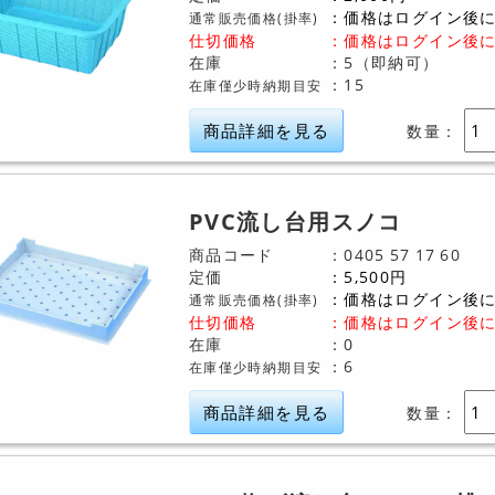
価格はログイン後
通常販売価格(掛率)
仕切価格
：
価格はログイン後
在庫
5（即納可）
15
在庫僅少時納期目安
商品詳細を見る
数量：
PVC流し台用スノコ
商品コード
0405
57
17
60
定価
5,500
円
価格はログイン後
通常販売価格(掛率)
仕切価格
：
価格はログイン後
在庫
0
6
在庫僅少時納期目安
商品詳細を見る
数量：