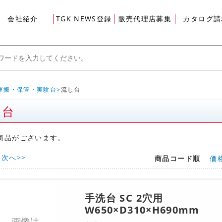
会社紹介
TGK NEWS登録
販売代理店募集
カタログ請
運搬・保管・実験台
流し台
し台
グイン
商品がございます。
次へ>>
商品コード順
価
手洗台 SC 2穴用
W650×D310×H690mm