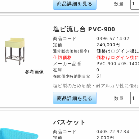
商品詳細を見る
数量：
塩ビ流し台 PVC-900
商品コード
0396
57
14
02
定価
240,000
円
価格はログイン後
通常販売価格(掛率)
仕切価格
：
価格はログイン後
メーカー品番
PVC-900 #05-140
在庫
0
61
在庫僅少時納期目安
塩ビ製のため耐酸・耐アルカリ性に優れ
商品詳細を見る
数量：
バスケット
商品コード
0405
22
92
34
定価
2,000
円