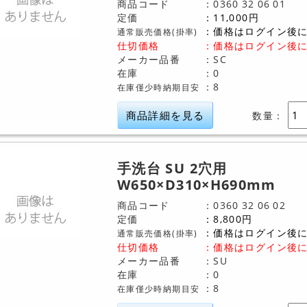
商品コード
0360
32
06
01
定価
11,000
円
価格はログイン後
通常販売価格(掛率)
仕切価格
：
価格はログイン後
メーカー品番
SC
在庫
0
8
在庫僅少時納期目安
商品詳細を見る
数量：
手洗台 SU 2穴用
W650×D310×H690mm
商品コード
0360
32
06
02
定価
8,800
円
価格はログイン後
通常販売価格(掛率)
仕切価格
：
価格はログイン後
メーカー品番
SU
在庫
0
8
在庫僅少時納期目安