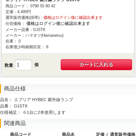
商品コード：
0790
55
80
42
定価：
4,400
円
通常販売価格(掛率)：
価格はログイン後に確認出来ます
価格はログイン後に確認出来ます
仕切価格：
メーカー品番：
G15T8
メーカー：
ハマネツ(Hamanetsu)
在庫：
0
在庫僅少時納期目安：
8
カートに入れる
個
数量
商品仕様
品名：
エブリア HYBEC 紫外線ランプ
品番：
G15T8
仕様補足：
※1台に2本使用します
関連商品
商品コード
商品名
定価 / 通常販売価格