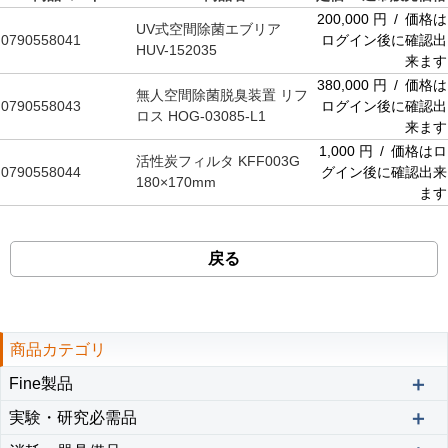
200,000 円 / 価格は
UV式空間除菌エブリア
0790558041
ログイン後に確認出
HUV-152035
来ます
380,000 円 / 価格は
無人空間除菌脱臭装置 リフ
0790558043
ログイン後に確認出
ロス HOG-03085-L1
来ます
1,000 円 / 価格はロ
活性炭フィルタ KFF003G
0790558044
グイン後に確認出来
180×170mm
ます
戻る
商品カテゴリ
＋
Fine製品
＋
実験・研究必需品