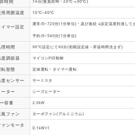
昇時間
14分(無負荷時・20℃→90℃)
使用周囲温度
10℃~40℃
通常/0~720分(1分単位)・及び連続 ※設定温度到達し
タイマー設定
予約/0~540分(1分単位)
処理時間
90℃設定にて60分(初期設定値・昇温時間含まず)
温度調節器
マイコンPID制御
運転形態
定値運転・タイマー運転
温度センサー
サーミスタ
ヒーター
シーズヒーター
ー容量
2.0kW
送風ファン
ターボファン(アルミニウム)
ファンモータ
0.1kW×1