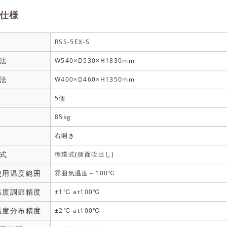
仕様
RSS-5EX-S
法
W540×D530×H1830mm
法
W400×D460×H1350mm
5個
85kg
右開き
式
循環式(側面吹出し)
使用温度範囲
雰囲気温度～100℃
温度調節精度
±1℃ at100℃
温度分布精度
±2℃ at100℃