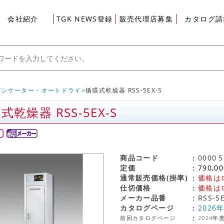
会社紹介
TGK NEWS登録
販売代理店募集
カタログ請
デシケーター・オートドライ
循環式乾燥器 RSS-5EX-S
式乾燥器 RSS-5EX-S
グイン
商品コード
0000
5
定価
790,00
通常販売価格(掛率)
価格は
仕切価格
価格は
メーカー品番
RSS-5
カタログページ
2026
前回カタログページ
2024年