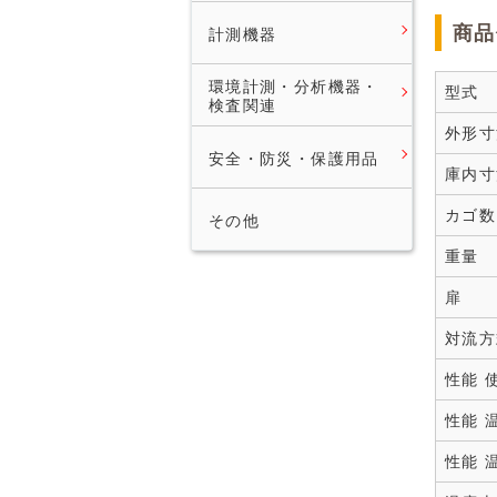
商品
計測機器
環境計測・分析機器・
型式
検査関連
外形寸
安全・防災・保護用品
庫内寸
カゴ数
その他
重量
扉
対流方
性能 
性能 
性能 