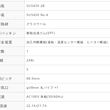
内装
SUS430 2B
外装
SUS430 No.4
断熱材
グラスウール
扉パッキン
耐熱合成ゴム(EPT)
安全装置
自己判断機能(過熱・温度センサー断線、ヒーター断線)
室数
1
積
248L
5
棚ピッチ
68.5mm
排気口
φ38mm 丸パイプ ×1
電源
AC100V 単相(50/60Hz)
流値
22.1A/21.7A