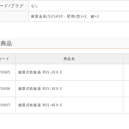
ード/プラグ
なし
耐震金具(SUS430・壁用L型)×2、鍵×2
連商品
コード
商品名
70605
循環式乾燥器 RSS-2EX-S
70606
循環式乾燥器 RSS-3EX-S
70607
循環式乾燥器 RSS-4EX-S