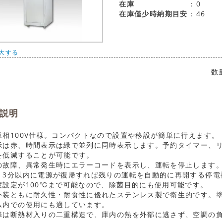
在庫
0
在庫僅少時納期目安
46
大する
数
説明
単相100V仕様。コンパクトなので設置や移設が簡単に行えます。
示は赤、時間表示は緑で並列に同時表示します。予約タイマー、
を低減することが可能です。
の故障、異常発生時にエラーコードを表示し、運転を停止します
、3分以内に電源が復帰すれば残りの運転を自動的に再開する停電
度設定が100℃まで可能なので、除菌目的にも使用可能です。
外装ともに耐久性・耐食性に優れたステンレス製で衛生的です。
ム内での使用にも適しています。
扉は断熱材入りの二重構造で、庫内の熱を外部に逃さず、空調の