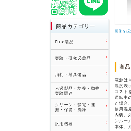
商品カテゴリー
画像を拡
Fine製品
実験・研究必需品
商品
消耗・器具備品
電源は
温度表
ろ過製品・培養・動物
コスト
実験関連
運転中
た場合
クリーン・静電・運
使用温
搬・保管・洗浄
内装、
ンルー
汎用機器
本体、