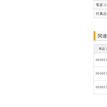
電源コ
付属品
関
商品
00005
00005
00005