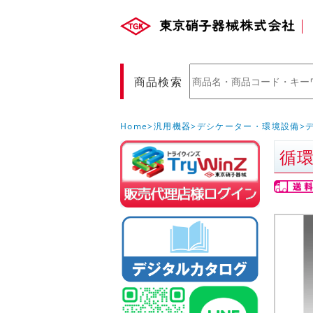
商品検索
Home
汎用機器
デシケーター・環境設備
循環
販売店様ロ
(Myページ)