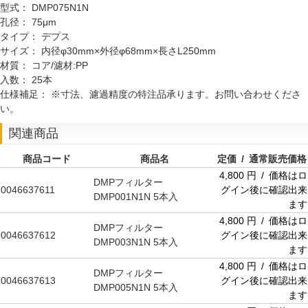
型式：
DMP075N1N
孔径：
75μm
タイプ：
デプス
サイズ：
内径φ30mm×外径φ68mm×長さL250mm
材質：
コア/濾材:PP
入数：
25本
仕様補足：
※寸法、濾過精度の特注品承ります。お問い合わせくださ
い。
関連商品
商品コード
商品名
定価 / 通常販売価格
4,800 円 / 価格はロ
DMPフィルター
0046637611
グイン後に確認出来
DMP001N1N 5本入
ます
4,800 円 / 価格はロ
DMPフィルター
0046637612
グイン後に確認出来
DMP003N1N 5本入
ます
4,800 円 / 価格はロ
DMPフィルター
0046637613
グイン後に確認出来
DMP005N1N 5本入
ます