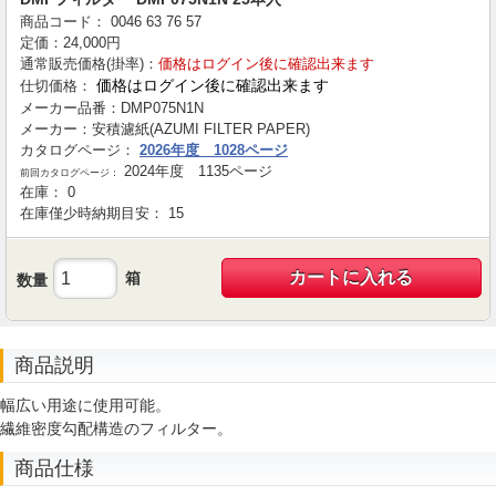
商品コード：
0046
63
76
57
定価：
24,000
円
通常販売価格(掛率)：
価格はログイン後に確認出来ます
価格はログイン後に確認出来ます
仕切価格：
メーカー品番：
DMP075N1N
メーカー：
安積濾紙(AZUMI FILTER PAPER)
カタログページ：
2026年度 1028ページ
2024年度 1135ページ
前回カタログページ：
在庫：
0
在庫僅少時納期目安：
15
カートに入れる
箱
数量
商品説明
幅広い用途に使用可能。
繊維密度勾配構造のフィルター。
商品仕様