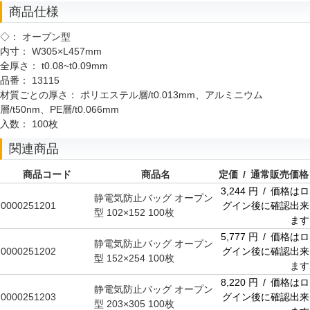
商品仕様
◇：
オープン型
内寸：
W305×L457mm
全厚さ：
t0.08~t0.09mm
品番：
13115
材質ごとの厚さ：
ポリエステル層/t0.013mm、アルミニウム
層/t50nm、PE層/t0.066mm
入数：
100枚
関連商品
商品コード
商品名
定価 / 通常販売価格
3,244 円 / 価格はロ
静電気防止バッグ オープン
0000251201
グイン後に確認出来
型 102×152 100枚
ます
5,777 円 / 価格はロ
静電気防止バッグ オープン
0000251202
グイン後に確認出来
型 152×254 100枚
ます
8,220 円 / 価格はロ
静電気防止バッグ オープン
0000251203
グイン後に確認出来
型 203×305 100枚