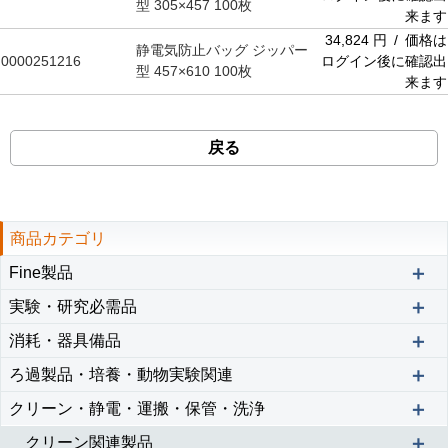
型 305×457 100枚
来ます
34,824 円 / 価格は
静電気防止バッグ ジッパー
0000251216
ログイン後に確認出
型 457×610 100枚
来ます
戻る
商品カテゴリ
＋
Fine製品
＋
実験・研究必需品
＋
消耗・器具備品
＋
ろ過製品・培養・動物実験関連
＋
クリーン・静電・運搬・保管・洗浄
＋
クリーン関連製品