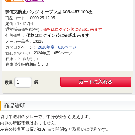
静電気防止バッグ オープン型 305×457 100枚
商品コード：
0000
25
12
05
定価：
17,317
円
通常販売価格(掛率)：
価格はログイン後に確認出来ます
価格はログイン後に確認出来ます
仕切価格：
メーカー品番：
13115
カタログページ：
2026年度 626ページ
2024年度 659ページ
前回カタログページ：
在庫：
2（即納可）
在庫僅少時納期目安：
8
カートに入れる
袋
数量
商品説明
袋は半透明のグレーで、中身が外から見えます。
内側の摩擦電気はありません。
左右の接着耳は幅がt10mmで開閉など取扱いに便利です。