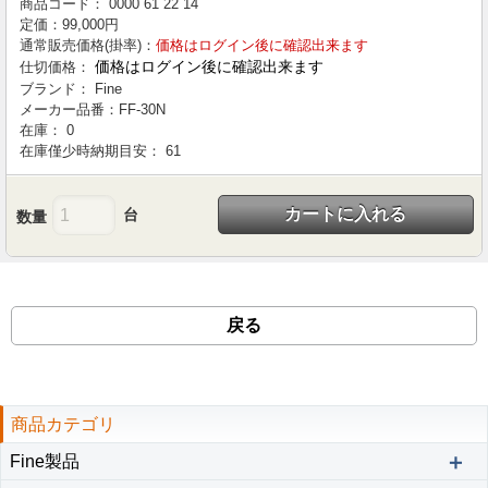
商品コード：
0000
61
22
14
定価：
99,000
円
通常販売価格(掛率)：
価格はログイン後に確認出来ます
価格はログイン後に確認出来ます
仕切価格：
ブランド：
Fine
メーカー品番：
FF-30N
在庫：
0
在庫僅少時納期目安：
61
カートに入れる
台
数量
戻る
商品カテゴリ
＋
Fine製品