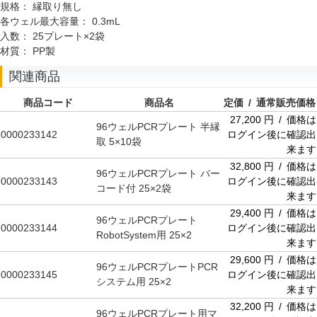
規格：
縁取り無し
各ウェル最大容量：
0.3mL
入数：
25プレート×2袋
材質：
PP製
関連商品
商品コード
商品名
定価 / 通常販売価格
27,200 円 / 価格は
96ウェルPCRプレート 半縁
0000233142
ログイン後に確認出
取 5×10袋
来ます
32,800 円 / 価格は
96ウェルPCRプレート バー
0000233143
ログイン後に確認出
コード付 25×2袋
来ます
29,400 円 / 価格は
96ウェルPCRプレート
0000233144
ログイン後に確認出
RobotSystem用 25×2
来ます
29,600 円 / 価格は
96ウェルPCRプレートPCR
0000233145
ログイン後に確認出
システム用 25×2
来ます
32,200 円 / 価格は
96ウェルPCRプレート用マ