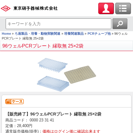
Home
ろ過製品・培養・動物実験関連
培養関連製品
PCRチューブ他
96ウェル
PCRプレート 縁取無 25×2袋
96ウェルPCRプレート 縁取無 25×2袋
【販売終了】96ウェルPCRプレート 縁取無 25×2袋
商品コード：
0000
23
31
41
定価：
28,400
円
通常販売価格(掛率)：
価格はログイン後に確認出来ます