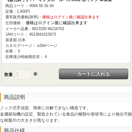
商品コード：
0094
55
56
04
定価：
1,600
円
通常販売価格(掛率)：
価格はログイン後に確認出来ます
価格はログイン後に確認出来ます
仕切価格：
メーカー品番：
8013330 66216701
JANコード：
4513841013673
原産国
日本
カタログページ：
α264ページ
在庫：
0
在庫僅少時納期目安：
4
カートに入れる
本
数量
商品説明
ノック式手須賀、簡単に分解できない構造です。
金属探知機の設定、製造されている食品の種類や形状等により検出可能
な樹脂片の大きさが異なります。
商品仕様