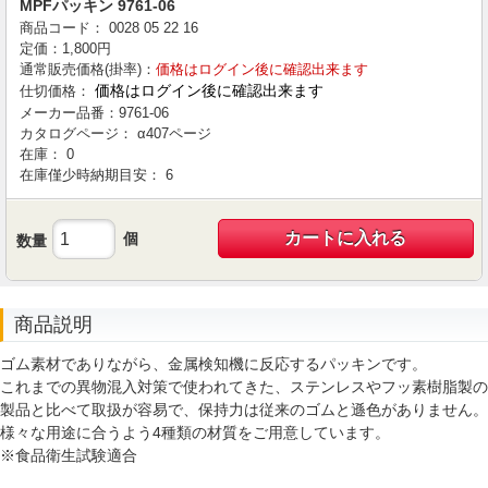
MPFパッキン 9761-06
商品コード：
0028
05
22
16
定価：
1,800
円
通常販売価格(掛率)：
価格はログイン後に確認出来ます
価格はログイン後に確認出来ます
仕切価格：
メーカー品番：
9761-06
カタログページ：
α407ページ
在庫：
0
在庫僅少時納期目安：
6
カートに入れる
個
数量
商品説明
ゴム素材でありながら、金属検知機に反応するパッキンです。
これまでの異物混入対策で使われてきた、ステンレスやフッ素樹脂製の
製品と比べて取扱が容易で、保持力は従来のゴムと遜色がありません。
様々な用途に合うよう4種類の材質をご用意しています。
※食品衛生試験適合