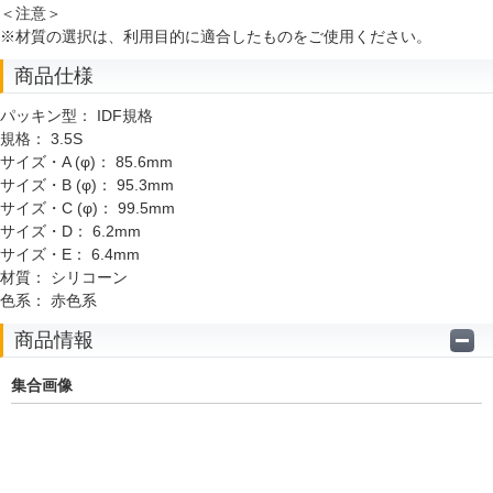
＜注意＞
※材質の選択は、利用目的に適合したものをご使用ください。
商品仕様
パッキン型：
IDF規格
規格：
3.5S
サイズ・A (φ)：
85.6mm
サイズ・B (φ)：
95.3mm
サイズ・C (φ)：
99.5mm
サイズ・D：
6.2mm
サイズ・E：
6.4mm
材質：
シリコーン
色系：
赤色系
商品情報
集合画像