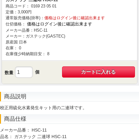
商品コード：
0169
23
05
01
定価：
3,000
円
通常販売価格(掛率)：
価格はログイン後に確認出来ます
価格はログイン後に確認出来ます
仕切価格：
メーカー品番：
HSC-11
メーカー：
ガステック(GASTEC)
原産国
日本
在庫：
0
在庫僅少時納期目安：
8
カートに入れる
個
数量
商品説明
校正用硫化水素発生キット用の二連球です。
商品仕様
メーカー品番：
HSC-11
品名：
ガステック 二連球 HSC-11