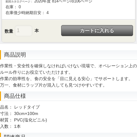
2020年度 814ページ/α106ページ
前回カタログページ：
在庫：
0
在庫僅少時納期目安：
4
カートに入れる
本
数量
商品説明
作業性・安全性を確保しなければいけない現場で、オペレーション上の
ルール作りにお役立ていただけます。
作業の効率性を、食の安全を「目に見える安心」でサポートします。
万一、食材にラップ片が混入しても見つけやすいです。
商品仕様
品名：
レッドタイプ
寸法：
30cm×100m
材質：
PVC(塩化ビニル)
入数：
1本