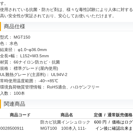
す。
使用されている抗菌・防カビ剤は、様々な毒性試験により人体に対する
高い安全性が実証されており、安心してお使いいただけます。
商品仕様
型式：
MGT150
色：
水色
結束径：
φ1.0~φ36.0mm
全長×幅：
L152×W3.5mm
材質：
66ナイロン防カビ・抗菌
規格：
標準グレード(屋内使用)
UL難熱グレード(主原料)：
UL94V-2
常時使用温度範囲：
-40~+85℃
環境負荷物質管理情報：
RoHS適合、ハロゲンフリー
入数：
100本
関連商品
商品コード
商品名
定価 / 通常販売価格
防カビ抗菌インシュロック
600 円 / 価格はログ
0028500911
MGT100 100本入 111-
イン後に確認出来ま