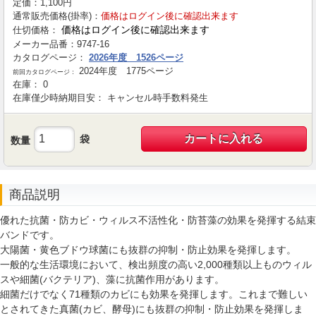
定価：
1,100
円
通常販売価格(掛率)：
価格はログイン後に確認出来ます
価格はログイン後に確認出来ます
仕切価格：
メーカー品番：
9747-16
カタログページ：
2026年度 1526ページ
2024年度 1775ページ
前回カタログページ：
在庫：
0
在庫僅少時納期目安：
キャンセル時手数料発生
カートに入れる
袋
数量
商品説明
優れた抗菌・防カビ・ウィルス不活性化・防苔藻の効果を発揮する結束
バンドです。
大陽菌・黄色ブドウ球菌にも抜群の抑制・防止効果を発揮します。
一般的な生活環境において、検出頻度の高い2,000種類以上ものウィル
スや細菌(バクテリア)、藻に抗菌作用があります。
細菌だけでなく71種類のカビにも効果を発揮します。これまで難しい
とされてきた真菌(カビ、酵母)にも抜群の抑制・防止効果を発揮しま