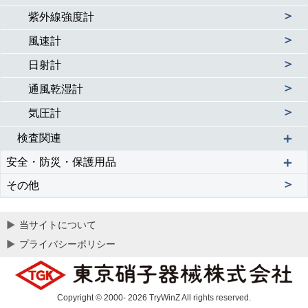
＞
紫外線強度計
＞
風速計
＞
日射計
＞
通風乾湿計
＞
気圧計
＋
検査関連
＋
安全・防災・保護用品
＞
その他
当サイトについて
プライバシーポリシー
Copyright © 2000- 2026 TryWinZ All rights reserved.