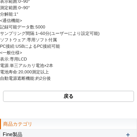
表示範囲:0~90°
測定範囲:0~90°
分解能:1°
<通信機能>
記録可能データ数:5000
サンプリング間隔:1~60分(ユーザーにより設定可能)
ソフトウェア:専用ソフト付属
PC接続:USBによるPC接続可能
<一般仕様>
表示:専用LCD
電源:単三アルカリ電池×2本
電池寿命:20,000測定以上
自動電源遮断機能:約2分後
戻る
商品カテゴリ
＋
Fine製品