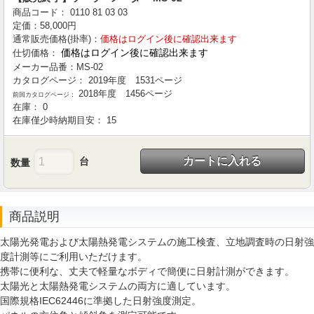
商品コード：
0110
81
03
03
定価：
58,000
円
通常販売価格(掛率)：
価格はログイン後に確認出来ます
価格はログイン後に確認出来ます
仕切価格：
メーカー品番：
MS-02
カタログページ：
2019年度 1531ページ
2018年度 1456ページ
前回カタログページ：
在庫：
0
在庫僅少時納期目安：
15
カートに入れる
台
数量
商品説明
太陽光発電および太陽熱発電システムの施工検査、立地調査時の日射強
度計測等にご利用いただけます。
携帯に便利な、丈夫で軽量なボディで簡便に日射計測ができます。
太陽光と太陽熱発電システムの両方に適しています。
国際規格IEC62446に準拠した日射強度測定。