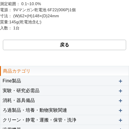
測定範囲：
0.1~10.0%
電源：
9Vマンガン乾電池 6F22(006P)1個
寸法：
(W)62×(H)148×(D)24mm
質量:145g(乾電池含む)
入数：
1台
戻る
商品カテゴリ
＋
Fine製品
＋
実験・研究必需品
＋
消耗・器具備品
＋
ろ過製品・培養・動物実験関連
＋
クリーン・静電・運搬・保管・洗浄