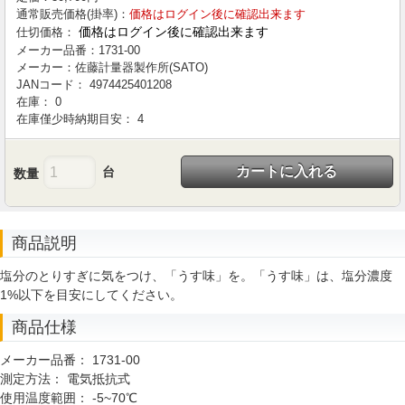
通常販売価格(掛率)：
価格はログイン後に確認出来ます
価格はログイン後に確認出来ます
仕切価格：
メーカー品番：
1731-00
メーカー：
佐藤計量器製作所(SATO)
JANコード：
4974425401208
在庫：
0
在庫僅少時納期目安：
4
カートに入れる
台
数量
商品説明
塩分のとりすぎに気をつけ、「うす味」を。「うす味」は、塩分濃度
1%以下を目安にしてください。
商品仕様
メーカー品番：
1731-00
測定方法：
電気抵抗式
使用温度範囲：
-5~70℃