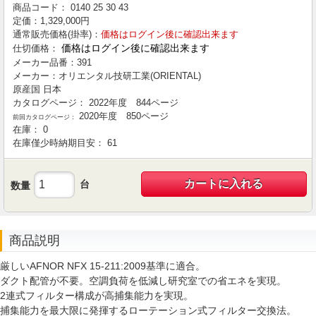
商品コード：
0140
25
30
43
定価：
1,329,000
円
通常販売価格(掛率)：
価格はログイン後に確認出来ます
価格はログイン後に確認出来ます
仕切価格：
メーカー品番：
391
メーカー：
オリエンタル技研工業(ORIENTAL)
原産国
日本
カタログページ：
2022年度 844ページ
2020年度 850ページ
前回カタログページ：
在庫：
0
在庫僅少時納期目安：
61
カートに入れる
台
数量
商品説明
厳しいAFNOR NFX 15-211:2009基準に適合。
ダクト配管が不要。空調負荷を低減し研究室での省エネを実現。
2連式フィルター構成が高捕集能力を実現。
捕集能力を最大限に発揮するローテーション式フィルター交換法。