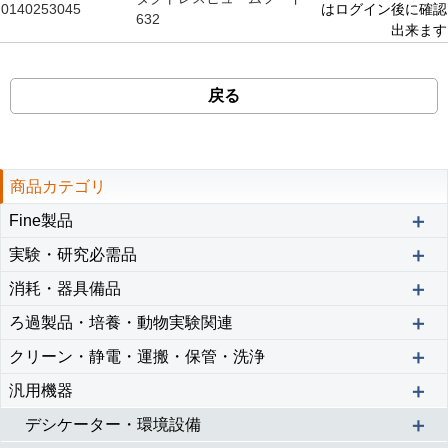
0140253045
はログイン後に確認
632
出来ます
戻る
商品カテゴリ
＋
Fine製品
＋
実験・研究必需品
＋
消耗・器具備品
＋
ろ過製品・培養・動物実験関連
＋
クリーン・静電・運搬・保管・洗浄
＋
汎用機器
＋
デシケーター・環境設備