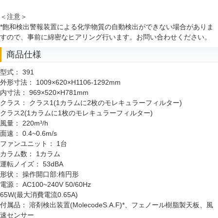
＜注意＞
*飽和検出警報装置による化学物質の自動検出ができない場合がありま
すので、事前に綿密なヒアリング行います。お問い合わせください。
商品仕様
型式：
391
外形寸法：
1009×620×H1106-1292mm
内寸法：
969×520×H781mm
クラス：
クラス1(1カラムに2枚のモレキュラーフィルター)
クラス2(1カラムに1枚のモレキュラーフィルター)
風量：
220m³/h
面速：
0.4~0.6m/s
ファンユニット：
1台
カラム数：
1カラム
運転ノイズ：
53dBA
形状：
操作開口部:楕円形
電源：
AC100~240V 50/60Hz
65W(最大消費電流0.65A)
付属品：
溶剤検出装置(MolecodeS.A.F)*、フェノール樹脂製天板、風
速センサー