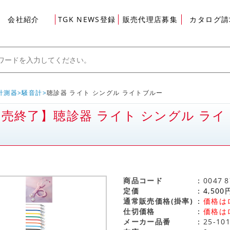
会社紹介
TGK NEWS登録
販売代理店募集
カタログ請
計測器
騒音計
聴診器 ライト シングル ライトブルー
売終了】聴診器 ライト シングル ライ
グイン
商品コード
0047
8
定価
4,500
通常販売価格(掛率)
価格は
仕切価格
価格は
メーカー品番
25-101