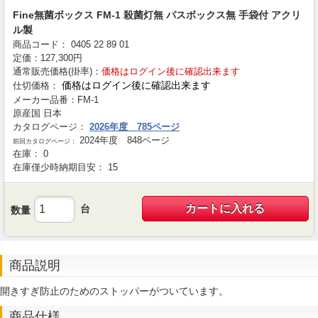
Fine無菌ボックス FM-1 殺菌灯無 パスボックス無 手袋付 アクリ
ル製
商品コード：
0405
22
89
01
定価：
127,300
円
通常販売価格(掛率)：
価格はログイン後に確認出来ます
価格はログイン後に確認出来ます
仕切価格：
メーカー品番：
FM-1
原産国
日本
カタログページ：
2026年度 785ページ
2024年度 848ページ
前回カタログページ：
在庫：
0
在庫僅少時納期目安：
15
カートに入れる
台
数量
商品説明
開きすぎ防止のためのストッパーがついています。
商品仕様