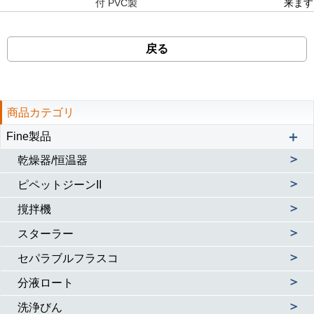
付 PVC製
来ます
戻る
商品カテゴリ
＋
Fine製品
＞
乾燥器/恒温器
＞
ピペットジーンII
＞
撹拌機
＞
スターラー
＞
セパラブルフラスコ
＞
分液ロート
＞
洗浄びん