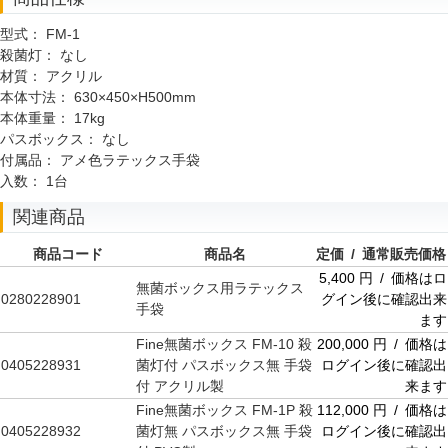
型式：
FM-1
殺菌灯：
なし
材質：
アクリル
本体寸法：
630×450×H500mm
本体重量：
17kg
パスボックス：
なし
付属品：
アメ色ラテックス手袋
入数：
1台
関連商品
商品コード
商品名
定価 / 通常販売価格
5,400 円 / 価格はロ
無菌ボックス用ラテックス
0280228901
グイン後に確認出来
手袋
ます
Fine無菌ボックス FM-10 殺
200,000 円 / 価格は
0405228931
菌灯付 パスボックス無 手袋
ログイン後に確認出
付 アクリル製
来ます
Fine無菌ボックス FM-1P 殺
112,000 円 / 価格は
0405228932
菌灯無 パスボックス無 手袋
ログイン後に確認出