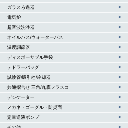
＞
ガラスろ過器
＞
電気炉
＞
超音波洗浄器
＞
オイルバス/ウォーターバス
＞
温度調節器
＞
ディスポーサブル手袋
＞
テドラーバッグ
＞
試験管/吸引栓/冷却器
＞
共通摺合せ 三角/丸底フラスコ
＞
デシケーター
＞
メガネ・ゴーグル・防災面
＞
定量送液ポンプ
＞
その他