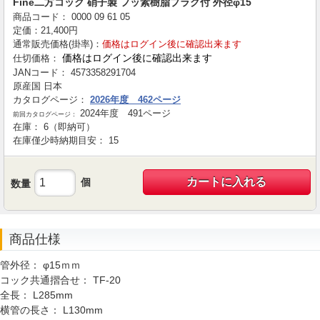
Fine二方コック 硝子製 フッ素樹脂プラグ付 外径φ15
商品コード：
0000
09
61
05
定価：
21,400
円
通常販売価格(掛率)：
価格はログイン後に確認出来ます
価格はログイン後に確認出来ます
仕切価格：
JANコード：
4573358291704
原産国
日本
カタログページ：
2026年度 462ページ
2024年度 491ページ
前回カタログページ：
在庫：
6（即納可）
在庫僅少時納期目安：
15
カートに入れる
個
数量
商品仕様
管外径：
φ15ｍｍ
コック共通摺合せ：
TF-20
全長：
L285mm
横管の長さ：
L130mm