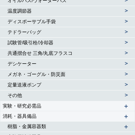
オイルバス/ウォーターバス
＞
温度調節器
＞
ディスポーサブル手袋
＞
テドラーバッグ
＞
試験管/吸引栓/冷却器
＞
共通摺合せ 三角/丸底フラスコ
＞
デシケーター
＞
メガネ・ゴーグル・防災面
＞
定量送液ポンプ
＞
その他
＋
実験・研究必需品
＋
消耗・器具備品
＋
樹脂・金属容器類