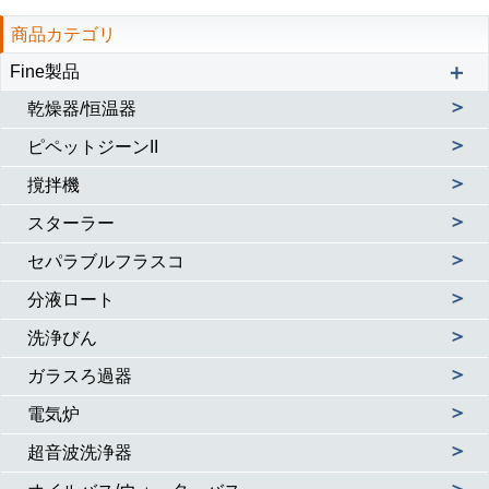
商品カテゴリ
＋
Fine製品
＞
乾燥器/恒温器
＞
ピペットジーンII
＞
撹拌機
＞
スターラー
＞
セパラブルフラスコ
＞
分液ロート
＞
洗浄びん
＞
ガラスろ過器
＞
電気炉
＞
超音波洗浄器
＞