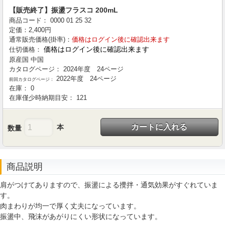
【販売終了】振盪フラスコ 200mL
商品コード：
0000
01
25
32
定価：
2,400
円
通常販売価格(掛率)：
価格はログイン後に確認出来ます
価格はログイン後に確認出来ます
仕切価格：
原産国
中国
カタログページ：
2024年度 24ページ
2022年度 24ページ
前回カタログページ：
在庫：
0
在庫僅少時納期目安：
121
カートに入れる
本
数量
商品説明
肩がつけてありますので、振盪による攪拌・通気効果がすぐれていま
す。
肉まわりが均一で厚く丈夫になっています。
振盪中、飛沫があがりにくい形状になっています。