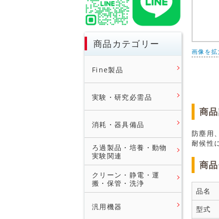
商品カテゴリー
画像を拡
Fine製品
実験・研究必需品
商品
消耗・器具備品
防塵用
耐候性
ろ過製品・培養・動物
実験関連
商品
クリーン・静電・運
搬・保管・洗浄
品名
汎用機器
型式