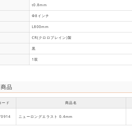
t0.8mm
Φ8インチ
L800mm
CR(クロロプレイン)製
黒
1双
連商品
コード
商品名
70914
ニューロングエラスト 0.4mm