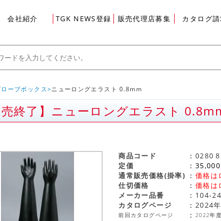
会社紹介
TGK NEWS登録
販売代理店募集
カタログ請
グローブボックス
ニューロングエラスト 0.8mm
売終了】ニューロングエラスト 0.8m
グイン
商品コード
0280
8
定価
35,000
通常販売価格(掛率)
価格は
仕切価格
価格は
メーカー品番
104-2
カタログページ
2024
前回カタログページ
2022年