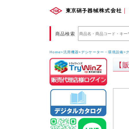
商品検索
Home
汎用機器
デシケーター・環境設備
【販
販売店様ロ
(Myページ)