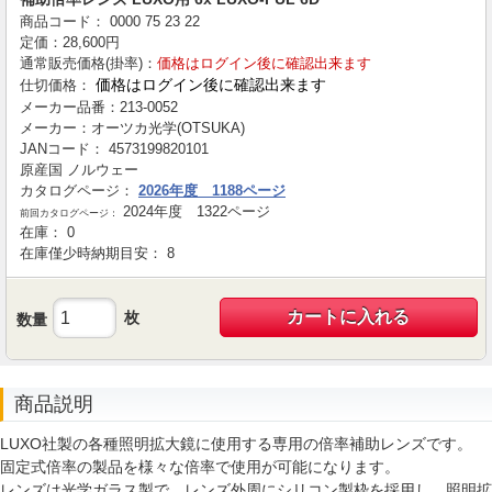
商品コード：
0000
75
23
22
定価：
28,600
円
通常販売価格(掛率)：
価格はログイン後に確認出来ます
価格はログイン後に確認出来ます
仕切価格：
メーカー品番：
213-0052
メーカー：
オーツカ光学(OTSUKA)
JANコード：
4573199820101
原産国
ノルウェー
カタログページ：
2026年度 1188ページ
2024年度 1322ページ
前回カタログページ：
在庫：
0
在庫僅少時納期目安：
8
カートに入れる
枚
数量
商品説明
LUXO社製の各種照明拡大鏡に使用する専用の倍率補助レンズです。
固定式倍率の製品を様々な倍率で使用が可能になります。
レンズは光学ガラス製で、レンズ外周にシリコン製枠を採用し、照明拡