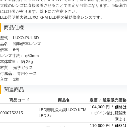
大鏡のレンズに直接吸着させることで固定が可能になります。※吸着力
には限界が有ります。落下にご注意下さい。
LED照明拡大鏡LUXO KFM LED用の補助倍率レンズです。
商品仕様
型式：
LUXO-PUL 6D
品名：
補助倍率レンズ
倍率：
6倍
レンズ寸法：
φ50mm
本体重量：
約 25g
材質：
光学ガラス
付属品：
専用ケース
入数：
1枚
関連商品
商品コード
商品名
定価 / 通常販売価格
104,000 円 / 価格は
LED照明拡大鏡LUXO KFM
0000752315
ログイン後に確認出
LED 3x
来ます
110,600 円 / 価格は