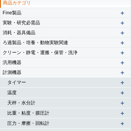
商品カテゴリ
＋
Fine製品
＋
実験・研究必需品
＋
消耗・器具備品
＋
ろ過製品・培養・動物実験関連
＋
クリーン・静電・運搬・保管・洗浄
＋
汎用機器
＋
計測機器
＋
タイマー
＋
温度
＋
天秤・水分計
＋
比重・粘度・膜圧計
＋
圧力・摩擦・回転計