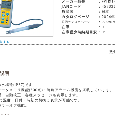
メーカー品番
FPH91-
JANコード
45733
原産国
日本
カタログページ
2024
前回カタログページ
2022年
在庫
0
在庫僅少時納期目安
91
大する
数
説明
水構造(IP67)です。
データメモリ機能(300点)・時刻アラーム機能を搭載しています。
断・自動校正・各種メッセージも表示します。
外に温度・日付・時刻の切換え表示が可能です。
パワーオフ機能。