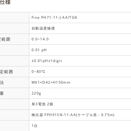
仕様
Fine PH71-11-J-AA/TGK
自動温度補償
定範囲
0.0~14.0
0.01 pH
±0.01pH±1digit
定範囲
0~80℃
法
W61×D42×H150mm
量
220g
単3電池 2個
検出器 FPH91SN-11-AA(ケーブル長：0.75m)
1台