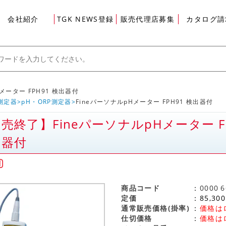
会社紹介
TGK NEWS登録
販売代理店募集
カタログ請
メーター FPH91 検出器付
測定器
pH・ORP測定器
FineパーソナルpHメーター FPH91 検出器付
売終了】FineパーソナルpHメーター F
グイン
出器付
商品コード
0000
6
定価
85,300
通常販売価格(掛率)
価格は
仕切価格
価格は