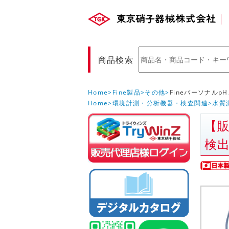
商品検索
Home
Fine製品
その他
FineパーソナルpH
Home
環境計測・分析機器・検査関連
水質
【販
販売店様ロ
検
(Myページ)