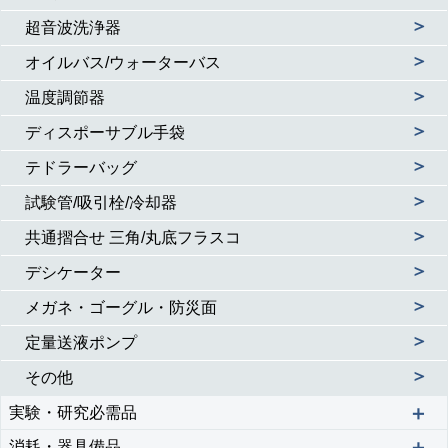
＞
超音波洗浄器
＞
オイルバス/ウォーターバス
＞
温度調節器
＞
ディスポーサブル手袋
＞
テドラーバッグ
＞
試験管/吸引栓/冷却器
＞
共通摺合せ 三角/丸底フラスコ
＞
デシケーター
＞
メガネ・ゴーグル・防災面
＞
定量送液ポンプ
＞
その他
＋
実験・研究必需品
＋
消耗・器具備品