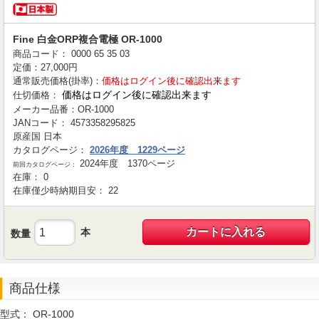
Fine 白金ORP複合電極 OR-1000
商品コード：
0000
65
35
03
定価：
27,000
円
通常販売価格(掛率)：
価格はログイン後に確認出来ます
価格はログイン後に確認出来ます
仕切価格：
メーカー品番：
OR-1000
JANコード：
4573358295825
原産国
日本
カタログページ：
2026年度 1229ページ
2024年度 1370ページ
前回カタログページ：
在庫：
0
在庫僅少時納期目安：
22
カートに入れる
本
数量
商品仕様
型式：
OR-1000