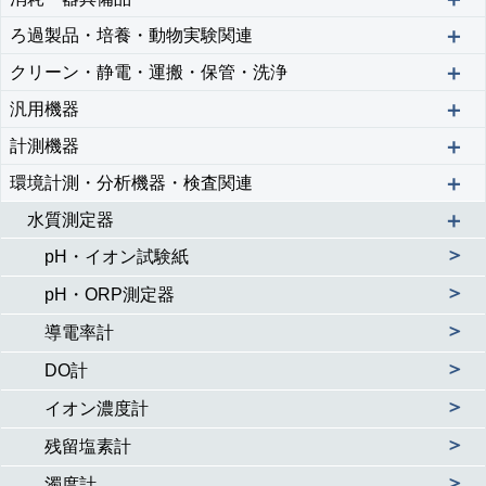
＋
ろ過製品・培養・動物実験関連
＋
クリーン・静電・運搬・保管・洗浄
＋
汎用機器
＋
計測機器
＋
環境計測・分析機器・検査関連
＋
水質測定器
＞
pH・イオン試験紙
＞
pH・ORP測定器
＞
導電率計
＞
DO計
＞
イオン濃度計
＞
残留塩素計
＞
濁度計