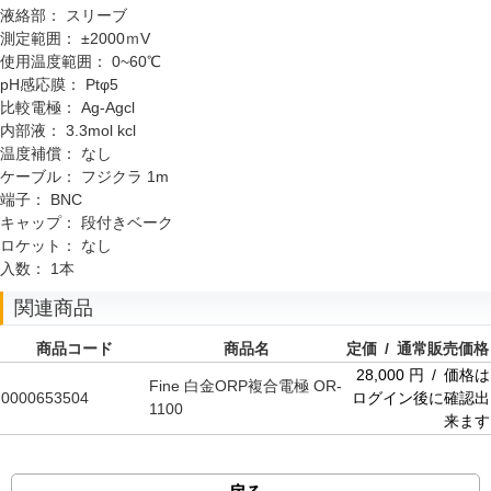
液絡部：
スリーブ
測定範囲：
±2000ｍV
使用温度範囲：
0~60℃
pH感応膜：
Ptφ5
比較電極：
Ag-Agcl
内部液：
3.3mol kcl
温度補償：
なし
ケーブル：
フジクラ 1m
端子：
BNC
キャップ：
段付きベーク
ロケット：
なし
入数：
1本
関連商品
商品コード
商品名
定価 / 通常販売価格
28,000 円 / 価格は
Fine 白金ORP複合電極 OR-
0000653504
ログイン後に確認出
1100
来ます