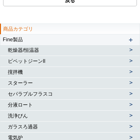
戻る
商品カテゴリ
＋
Fine製品
＞
乾燥器/恒温器
＞
ピペットジーンII
＞
撹拌機
＞
スターラー
＞
セパラブルフラスコ
＞
分液ロート
＞
洗浄びん
＞
ガラスろ過器
＞
電気炉