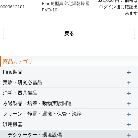
322,000 円 / 価格は
Fine角型真空定温乾燥器
0000612101
ログイン後に確認出
FVO-10
来ます
戻る
商品カテゴリ
＋
Fine製品
＋
実験・研究必需品
＋
消耗・器具備品
＋
ろ過製品・培養・動物実験関連
＋
クリーン・静電・運搬・保管・洗浄
＋
汎用機器
＋
デシケーター・環境設備