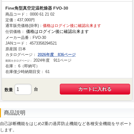
Fine角型真空定温乾燥器 FVO-30
商品コード：
0000
61
21
02
定価：
437,000
円
通常販売価格(掛率)：
価格はログイン後に確認出来ます
価格はログイン後に確認出来ます
仕切価格：
メーカー品番：
FVO-30
JANコード：
4573358294521
原産国
日本
カタログページ：
2026年度 836ページ
2024年度 911ページ
前回カタログページ：
在庫：
6（即納可）
在庫僅少時納期目安：
61
カートに入れる
台
数量
商品説明
自己診断機能をはじめ2重の過昇防止機能など各種安全機能をサポート
します。