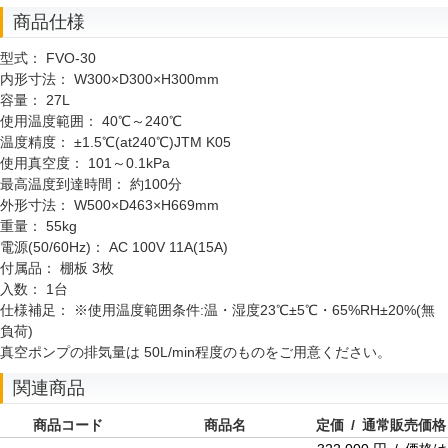
商品仕様
型式：
FVO-30
内形寸法：
W300×D300×H300mm
容量：
27L
使用温度範囲：
40℃～240℃
温度精度：
±1.5℃(at240℃)JTM K05
使用真空度：
101～0.1kPa
最高温度到達時間：
約100分
外形寸法：
W500×D463×H669mm
重量：
55kg
電源(50/60Hz)：
AC 100V 11A(15A)
付属品：
棚板 3枚
入数：
1台
仕様補足：
※使用温度範囲条件:温・湿度23℃±5℃・65%RH±20%(無
負荷)
真空ポンプの排気量は 50L/min程度のものをご用意ください。
関連商品
商品コード
商品名
定価 / 通常販売価格