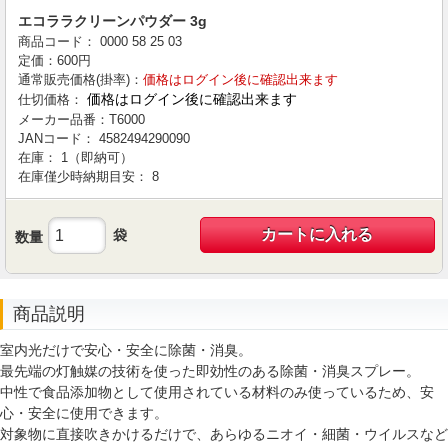
エコララクリーンパウダー 3g
商品コード：
0000
58
25
03
定価：
600
円
通常販売価格(掛率)：
価格はログイン後に確認出来ます
価格はログイン後に確認出来ます
仕切価格：
メーカー品番：
T6000
JANコード：
4582494290090
在庫：
1（即納可）
在庫僅少時納期目安：
8
カートに入れる
袋
数量
商品説明
室内光だけで安心・安全に除菌・消臭。
最先端の灯触媒の技術を使った即効性のある除菌・消臭スプレー。
中性で食品添加物として使用されている材料のみ使っているため、安
心・安全に使用できます。
対象物に直接吹きかけるだけで、あらゆるニオイ・細菌・ウイルスなど