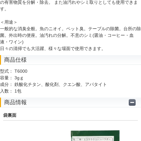
の有害物質を分解・除去。 また油汚れやシミ取りとしても使用できま
す。
＜用途＞
一般的な消臭全般。魚のニオイ。ペット臭。テーブルの除菌。台所の除
菌。外出時の便座。油汚れの分解。不意のシミ(醤油・コーヒー・血
液・ワイン)
日々の清掃でも大活躍、様々な場面で使用できます。
商品仕様
型式：
T6000
容量：
3gｇ
成分：
鉄酸化チタン、酸化剤、クエン酸、アパタイト
入数：
1包
商品情報
袋裏面