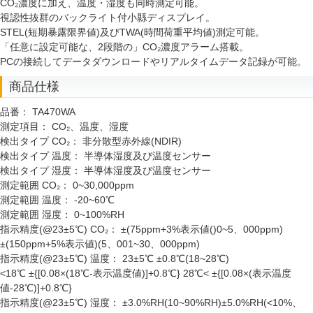
CO₂濃度に加え、温度・湿度も同時測定可能。
視認性抜群のバックライト付小縣ディスプレイ。
STEL(短期暴露限界値)及びTWA(時間荷重平均値)測定可能。
「任意に設定可能な、2段階の」CO₂濃度アラーム搭載。
PCの接続してデータダウンロードやリアルタイムデータ記録が可能。
商品仕様
品番：
TA470WA
測定項目：
CO₂、温度、湿度
検出タイプ CO₂：
非分散型赤外線(NDIR)
検出タイプ 温度：
半導体湿度及び温度センサー
検出タイプ 湿度：
半導体湿度及び温度センサー
測定範囲 CO₂：
0~30,000ppm
測定範囲 温度：
-20~60℃
測定範囲 湿度：
0~100%RH
指示精度(@23±5℃) CO₂：
±(75ppm+3%表示値()0~5、000ppm)
±(150ppm+5%表示値)(5、001~30、000ppm)
指示精度(@23±5℃) 温度：
23±5℃ ±0.8℃(18~28℃)
<18℃ ±{[0.08×(18℃-表示温度値)]+0.8℃} 28℃< ±{[0.08×(表示温度
値-28℃)]+0.8℃}
指示精度(@23±5℃) 湿度：
±3.0%RH(10~90%RH)±5.0%RH(<10%、