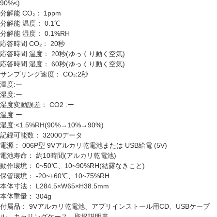
90%<)
分解能 CO₂：
1ppm
分解能 温度：
0.1℃
分解能 湿度：
0.1%RH
応答時間 CO₂：
20秒
応答時間 温度：
20秒(ゆっくり動く空気)
応答時間 湿度：
60秒(ゆっくり動く空気)
サンプリング速度：
CO₂:2秒
温度:ー
湿度:ー
湿度変動誤差：
CO2 :ー
温度:ー
湿度:<1.5%RH(90%→10%→90%)
記録可能数：
32000データ
電源：
006P型 9Vアルカリ乾電池または USB給電 (5V)
電池寿命：
約10時間(アルカリ乾電池)
動作環境：
0~50℃、10~90%RH(結露なきこと)
保管環境：
-20~+60℃、10~75%RH
本体寸法：
L284.5×W65×H38.5mm
本体重量：
304g
付属品：
9Vアルカリ乾電池、アプリインストール用CD、USBケーブ
ル、キャリングケース、取扱説明書