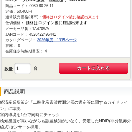
商品コード：
0080
80
26
11
定価：
50,400
円
通常販売価格(掛率)：
価格はログイン後に確認出来ます
価格はログイン後に確認出来ます
仕切価格：
メーカー品番：
TA470WA
JANコード：
4528422495441
カタログページ：
2026年度 1335ページ
在庫：
0
在庫僅少時納期目安：
4
カートに入れる
台
数量
商品説明
経済産業所策定「二酸化炭素濃度測定器の選定等に関するガイドライ
ン」に準拠
室内環境を1台で同時にチェック
検知感度が高いながらも誤差検知が少なく、安定したNDIR(非分散赤外
線式)センサーを採用。